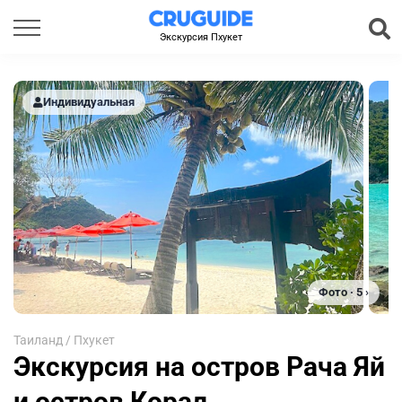
Экскурсия Пхукет
Индивидуальная
Фото · 5 ›
Таиланд
/
Пхукет
Экскурсия на остров Рача Яй
и остров Корал