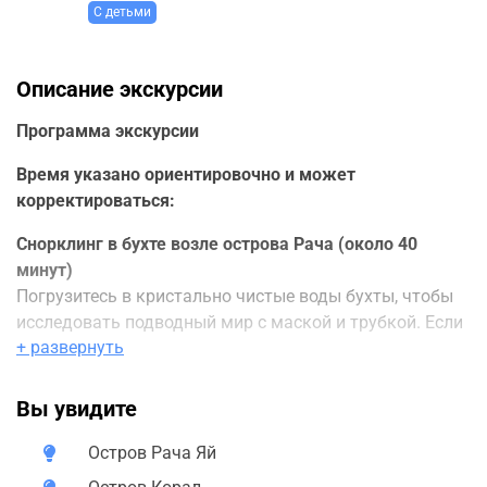
С детьми
Описание экскурсии
Программа экскурсии
Время указано ориентировочно и может
корректироваться:
Снорклинг в бухте возле острова Рача (около 40
минут)
Погрузитесь в кристально чистые воды бухты, чтобы
исследовать подводный мир с маской и трубкой. Если
+ развернуть
вы предпочитаете больше времени провести на пляже,
можно сразу высадиться на острове Рача.
Вы увидите
Пляжный отдых на острове Рача (примерно 1,5 часа,
без снорклинга — 2,5 часа)
Остров Рача Яй
Насладитесь белоснежным песком и бирюзовой