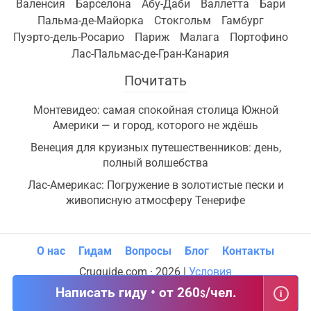
Валенсия
Барселона
Абу-Даби
Валлетта
Бари
Пальма-де-Майорка
Стокгольм
Гамбург
Пуэрто-дель-Росарио
Париж
Малага
Портофино
Лас-Пальмас-де-Гран-Канария
Почитать
Монтевидео: самая спокойная столица Южной
Америки — и город, которого не ждёшь
Венеция для круизных путешественников: день,
полный волшебства
Лас-Америкас: Погружение в золотистые пески и
живописную атмосферу Тенерифе
О нас
Гидам
Вопросы
Блог
Контакты
Cruguide.com · 2026 |
Условия
Написать гиду • от 260
/чел.
$
i