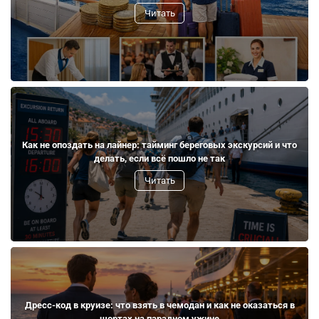
Читать
Как не опоздать на лайнер: тайминг береговых экскурсий и что
делать, если всё пошло не так
Читать
Дресс-код в круизе: что взять в чемодан и как не оказаться в
шортах на парадном ужине