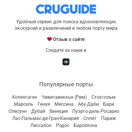
Удобный сервис для поиска вдохновляющих
экскурсий и развлечений в любом порту мира
Отзыв о сайте
Следите за нами в
Популярные порты
Копенгаген
Чивитавеккья (Рим)
Стокгольм
Марсель
Генуя
Мессина
Абу-Даби
Бари
Олесунн
Дубай
Венеция
Пуэрто-дель-Росарио
Лас-Пальмас-де-Гран-Канария
Сплит
Париж
Лиссабон
Родос
Барселона