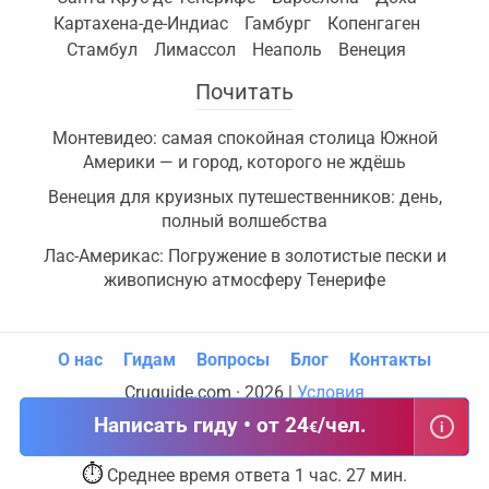
Картахена-де-Индиас
Гамбург
Копенгаген
Стамбул
Лимассол
Неаполь
Венеция
Почитать
Монтевидео: самая спокойная столица Южной
Америки — и город, которого не ждёшь
Венеция для круизных путешественников: день,
полный волшебства
Лас-Америкас: Погружение в золотистые пески и
живописную атмосферу Тенерифе
О нас
Гидам
Вопросы
Блог
Контакты
Cruguide.com · 2026 |
Условия
Написать гиду • от 24
/чел.
€
i
⏱
Среднее время ответа 1 час. 27 мин.