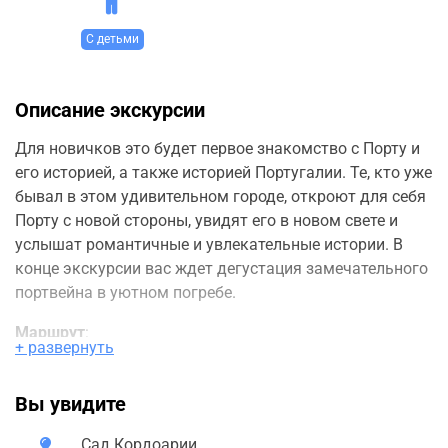
С детьми
Описание экскурсии
Для новичков это будет первое знакомство с Порту и
его историей, а также историей Португалии. Те, кто уже
бывал в этом удивительном городе, откроют для себя
Порту с новой стороны, увидят его в новом свете и
услышат романтичные и увлекательные истории. В
конце экскурсии вас ждет дегустация замечательного
портвейна в уютном погребе.
Маршрут
:
+ развернуть
Вокзал Сан-Бенту, украшенный великолепными
плитками азулежу. Это бесплатный музей, где
Вы увидите
первые плитки были выставлены 13 августа 1905
года.
Сад Кордоарии