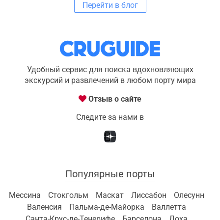
Перейти в блог
Удобный сервис для поиска вдохновляющих
экскурсий и развлечений в любом порту мира
Отзыв о сайте
Следите за нами в
Популярные порты
Мессина
Стокгольм
Маскат
Лиссабон
Олесунн
Валенсия
Пальма-де-Майорка
Валлетта
Санта-Крус-де-Тенерифе
Барселона
Доха