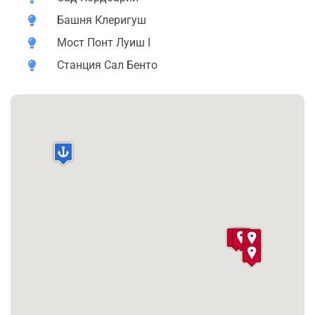
Кафе Макдональдс, единственное в мире кафе сети,
Башня Клеригуш
которое имеет собственное название и находится в
Мост Понт Луиш I
помещении 1936 года с сохраненными старинными
люстрами, витражами и картинами. Вы также
Станция Сал Бенто
встретите крылатого охранника этого кафе.
Мост Луиша I, особая достопримечательность
города, связанная с именем Эйфеля, с
захватывающим видом на Порту и Вила-Нова-де-
Гайя. Вы узнаете об истории его названия.
Башня Клеригуш, самая высокая точка города. Я
расскажу об особенностях её строения и мастерстве
архитектора.
Памятник королю Педру IV. Вы узнаете, почему
сердце этого короля навсегда осталось с городом и
почему он стал одним из самых любимых жителей.
Темы
:
Я расскажу об истории города, значении исторических