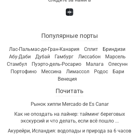
Популярные порты
Лас-Пальмас-де-Гран-Канария
Сплит
Бриндизи
Абу-Даби
Дубай
Гамбург
Лиссабон
Марсель
Стамбул
Пуэрто-дель-Росарио
Малага
Олесунн
Портофино
Мессина
Лимассол
Родос
Бари
Венеция
Почитать
Рынок хиппи Mercado de Es Canar
Как не опоздать на лайнер: тайминг береговых
экскурсий и что делать, если всё пошло ...
Акурейри, Исландия: водопады и природа за 6 часов