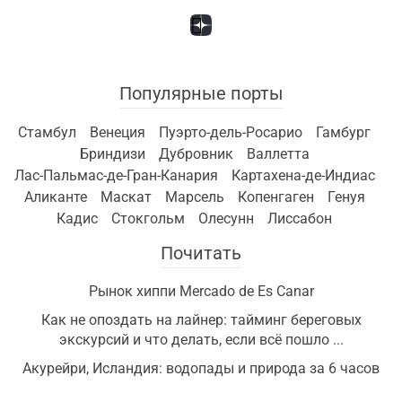
Популярные порты
Стамбул
Венеция
Пуэрто-дель-Росарио
Гамбург
Бриндизи
Дубровник
Валлетта
Лас-Пальмас-де-Гран-Канария
Картахена-де-Индиас
Аликанте
Маскат
Марсель
Копенгаген
Генуя
Кадис
Стокгольм
Олесунн
Лиссабон
Почитать
Рынок хиппи Mercado de Es Canar
Как не опоздать на лайнер: тайминг береговых
экскурсий и что делать, если всё пошло ...
Акурейри, Исландия: водопады и природа за 6 часов