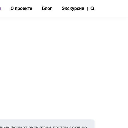
и
О проекте
Блог
Экскурсии
|
ённый формат экскурсий, поэтому скучно