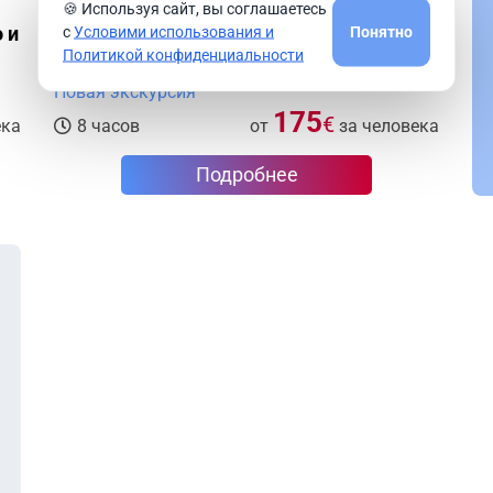
🍪 Используя сайт, вы соглашаетесь
о и
Национальный заповедник Чинкве
с
Условими использования и
Понятно
Политикой конфиденциальности
Терре: Пять деревень за один день
Новая экскурсия
175
€
ека
8 часов
от
за человека
Подробнее