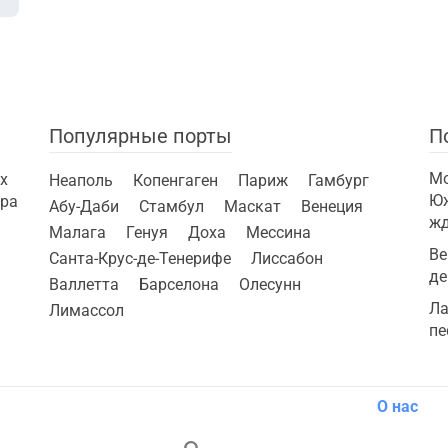
Популярные порты
П
Мо
х
Неаполь
Копенгаген
Париж
Гамбург
Юж
ира
Абу-Даби
Стамбул
Маскат
Венеция
ж
Малага
Генуя
Доха
Мессина
Ве
Санта-Крус-де-Тенерифе
Лиссабон
де
Валлетта
Барселона
Олесунн
Ла
Лимассол
пе
О нас