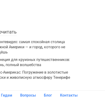
очитать
нтевидео: самая спокойная столица
ной Америки — и город, которого не
дёшь
неция для круизных путешественников:
нь, полный волшебства
с-Америкас: Погружение в золотистые
ски и живописную атмосферу Тенерифе
Гидам
Вопросы
Блог
Контакты