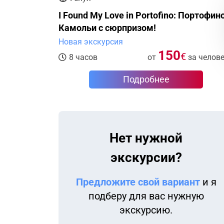
I Found My Love in Portofino: Портофин
Камольи с сюрпризом!
Новая экскурсия
150
€
8 часов
от
за челов
Подробнее
Нет нужной
экскурсии?
Предложите свой вариант
и я
подберу для вас нужную
экскурсию.