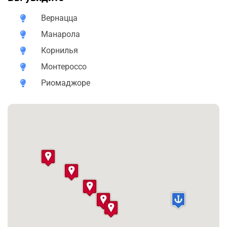
Вы прогуляетесь по прекрасной Вернацца, осмотрите
симпатичные домики-башни в Манарола, побываете в
Вернацца
крошечной Корнилья, увидите роскошные пляжи
Манарола
Монтероссо, и познакомитесь с Риомаджоре.
Корнилья
Везде, кроме Монтероссо, запрещено автомобильное
Монтероссо
движение, а быт местных жителей остался
Риомаджоре
практически без изменений. Я проведу вас по
маленьким запутанным улочкам этих очаровательных
поселений, по живописным горным тропинкам, с
которых открывается захватывающая дух панорама
на море и побережье, а по пути расскажу о местной
культуре, архитектуре и насыщенной истории.
Кроме того, вы сможете познакомиться с морской
кухней в приятных заведениях, продегустировать
превосходные лигурийские вина и конечно, искупаться
в море.
Между деревушками Чинкве Терре можно