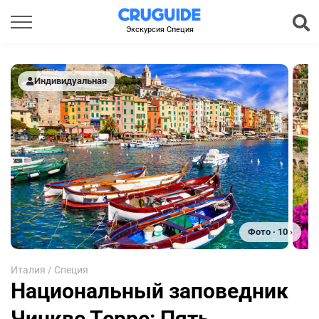
Экскурсия Специя
Индивидуальная
Фото · 10 ›
Италия
/
Специя
Национальный заповедник
Чинкве Терре: Пять