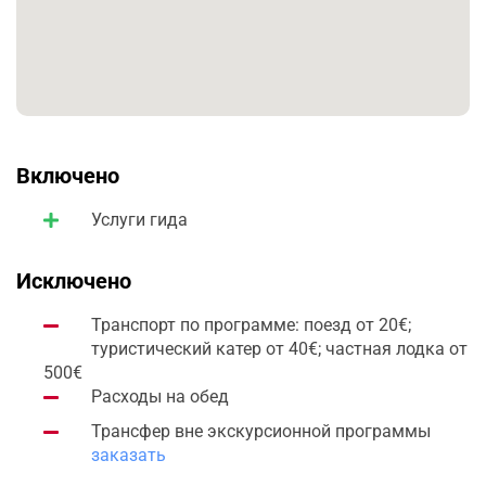
перемещаться: — пешком по тропам — на поезде — на
туристических катерах. В высокий сезон
перемещаться на частной лодке комфортнее всего,
так как нет толп туристов, между деревушками можно
останавливаться в гротах и нырять с маской в море.
Включено
Услуги гида
Исключено
Транспорт по программе: поезд от 20€;
туристический катер от 40€; частная лодка от
500€
Расходы на обед
Трансфер вне экскурсионной программы
заказать