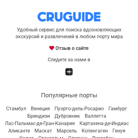
Удобный сервис для поиска вдохновляющих
экскурсий и развлечений в любом порту мира
Отзыв о сайте
Следите за нами в
Популярные порты
Стамбул
Венеция
Пуэрто-дель-Росарио
Гамбург
Бриндизи
Дубровник
Валлетта
Лас-Пальмас-де-Гран-Канария
Картахена-де-Индиас
Аликанте
Маскат
Марсель
Копенгаген
Генуя