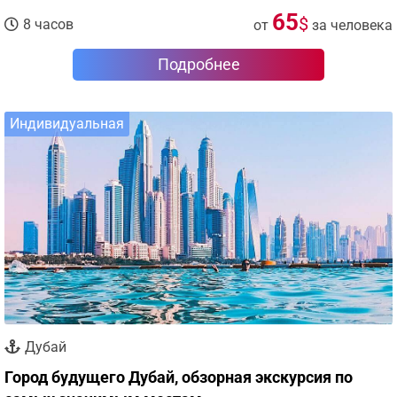
65
$
8 часов
от
за человека
Подробнее
Индивидуальная
Дубай
Город будущего Дубай, обзорная экскурсия по