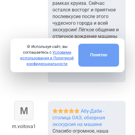
рамках круиза. Сейчас
остался восторг и приятное
послевкусие после этого
чудесного города и всей
экскурсии! Лёгкое общение и
отличное вождение машины
нашего гида ! Рекомендуем,
🍪 Используя сайт, вы
однозначно! Нашему гиду
соглашаетесь с
Условими
Понятно
Ренату успехов в работе,
использования и Политикой
благодарных клиентов и до
конфиденциальности
новых встреч!!!
Абу-Даби -
столица ОАЭ, обзорная
экскурсия на машине
m.voitova1
Спасибо огромное, наша