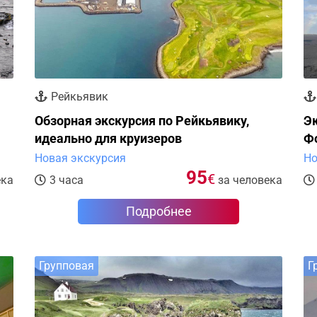
Рейкьявик
Обзорная экскурсия по Рейкьявику,
Э
идеально для круизеров
Ф
Новая экскурсия
Но
95
€
ека
3 часа
за человека
Подробнее
Групповая
Г