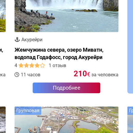
Акурейри
и,
Жемчужина севера, озеро Миватн,
водопад Годафосс, город Акурейри
4
1 отзыв
210
€
ека
11 часов
за человека
Подробнее
Групповая
Г