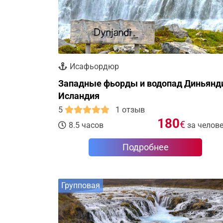
Исафьордюр
Западные фьорды и водопад Диньянд
Исландия
5
1 отзыв
180
€
8.5 часов
за челов
Подробнее
Групповая