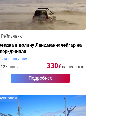
Рейкьявик
ездка в долину Ландманналейгар на
упер-джипах
вая экскурсия
330
€
12 часов
за человека
Подробнее
рупповая