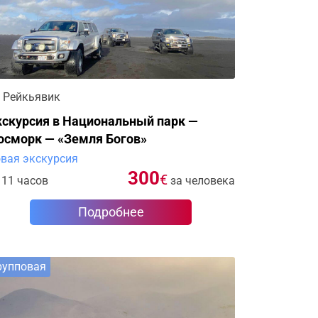
Рейкьявик
кскурсия в Национальный парк —
осморк — «Земля Богов»
вая экскурсия
300
€
11 часов
за человека
Подробнее
рупповая