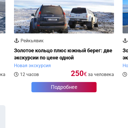
Рейкьявик
Золотое кольцо плюс южный берег: две
Зо
экскурсии по цене одной
эк
Новая экскурсия
Но
250
€
ека
12 часов
за человека
Подробнее