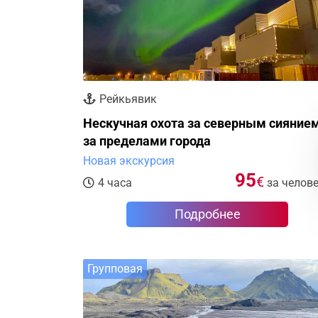
Рейкьявик
Нескучная охота за северным сияние
за пределами города
Новая экскурсия
95
€
4 часа
за челов
Подробнее
Групповая