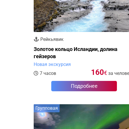
Рейкьявик
Золотое кольцо Исландии, долина
гейзеров
Новая экскурсия
160
€
7 часов
за челов
Подробнее
Групповая