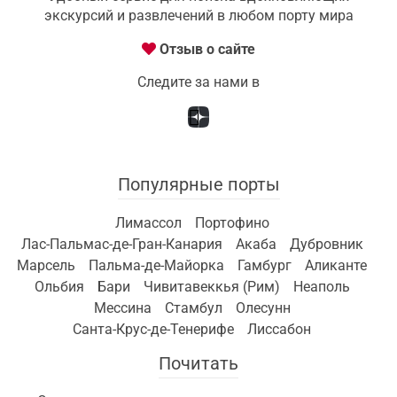
экскурсий и развлечений в любом порту мира
Отзыв о сайте
Следите за нами в
Популярные порты
Лимассол
Портофино
Лас-Пальмас-де-Гран-Канария
Акаба
Дубровник
Марсель
Пальма-де-Майорка
Гамбург
Аликанте
Ольбия
Бари
Чивитавеккья (Рим)
Неаполь
Мессина
Стамбул
Олесунн
Санта-Крус-де-Тенерифе
Лиссабон
Почитать