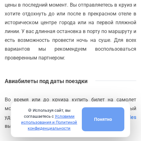
цены в последний момент. Вы отправляетесь в круиз и
хотите отдохнуть до или после в прекрасном отеле в
историческом центре города или на первой пляжной
линии. У вас длинная остановка в порту по маршруту и
есть возможность провести ночь на суше. Для всех
вариантов мы рекомендуем воспользоваться
проверенным партнером:
Авиабилеты под даты поездки
Во время или до круиза купить билет на самолет
может стать актуальной необходимостью. Самый
🍪 Используя сайт, вы
соглашаетесь с
Условими
удобный сервис по поиску авиабилетов
Aviasales
Понятно
использования и Политикой
выручит в любой момент.
конфиденциальности