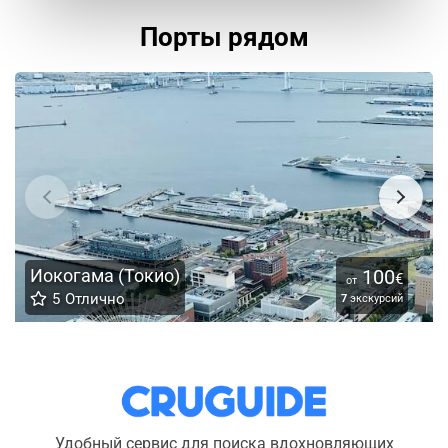
Порты рядом
Иокогама (Токио)
100
€
от
5
Отлично
7
экскурсий
Удобный сервис для поиска вдохновляющих