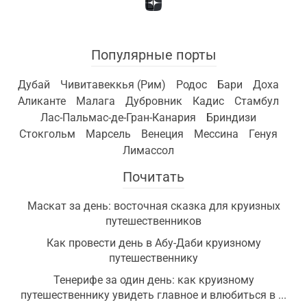
Популярные порты
Дубай
Чивитавеккья (Рим)
Родос
Бари
Доха
Аликанте
Малага
Дубровник
Кадис
Стамбул
Лас-Пальмас-де-Гран-Канария
Бриндизи
Стокгольм
Марсель
Венеция
Мессина
Генуя
Лимассол
Почитать
Маскат за день: восточная сказка для круизных
путешественников
Как провести день в Абу-Даби круизному
путешественнику
Тенерифе за один день: как круизному
путешественнику увидеть главное и влюбиться в ...