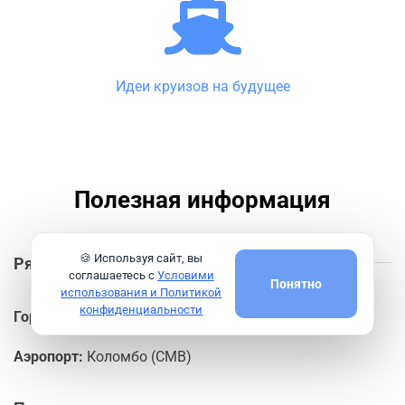
Идеи круизов на будущее
Полезная информация
🍪 Используя сайт, вы
Рядом с портом Коломбо
соглашаетесь с
Условими
Понятно
использования и Политикой
конфиденциальности
Города:
Коломбо, Негомбо
Аэропорт:
Коломбо (CMB)