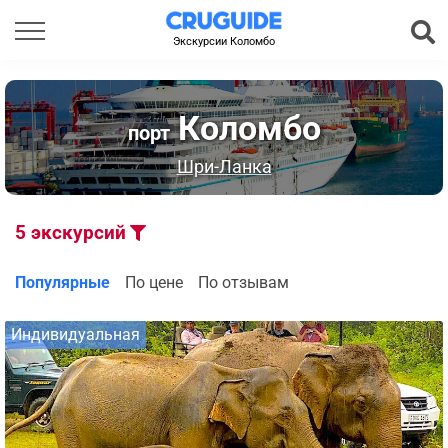
Экскурсии Коломбо
Коломбо
порт
Шри-Ланка
5
экскурсий
Популярные
По цене
По отзывам
Индивидуальная