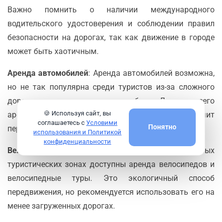
Важно помнить о наличии международного
водительского удостоверения и соблюдении правил
безопасности на дорогах, так как движение в городе
может быть хаотичным.
Аренда автомобилей
: Аренда автомобилей возможна,
но не так популярна среди туристов из-за сложного
дорожного движения и пробок. Лучше всего
🍪 Используя сайт, вы
арендовать автомобиль с водителем, что облегчит
соглашаетесь с
Условими
Понятно
передвижение по городу и за его пределами.
использования и Политикой
конфиденциальности
Велосипеды
: В центральных районах и некоторых
туристических зонах доступны аренда велосипедов и
велосипедные туры. Это экологичный способ
передвижения, но рекомендуется использовать его на
менее загруженных дорогах.