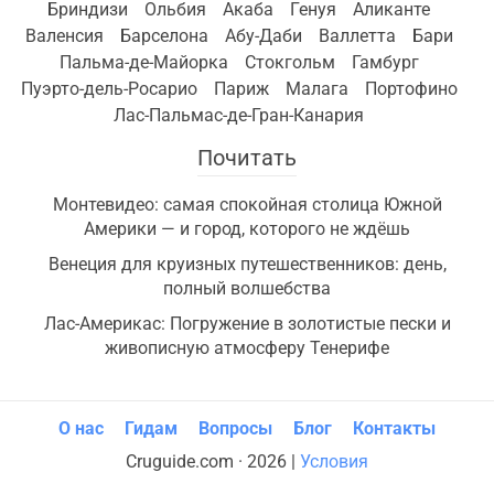
Бриндизи
Ольбия
Акаба
Генуя
Аликанте
Валенсия
Барселона
Абу-Даби
Валлетта
Бари
Пальма-де-Майорка
Стокгольм
Гамбург
Пуэрто-дель-Росарио
Париж
Малага
Портофино
Лас-Пальмас-де-Гран-Канария
Почитать
Монтевидео: самая спокойная столица Южной
Америки — и город, которого не ждёшь
Венеция для круизных путешественников: день,
полный волшебства
Лас-Америкас: Погружение в золотистые пески и
живописную атмосферу Тенерифе
О нас
Гидам
Вопросы
Блог
Контакты
Cruguide.com · 2026 |
Условия