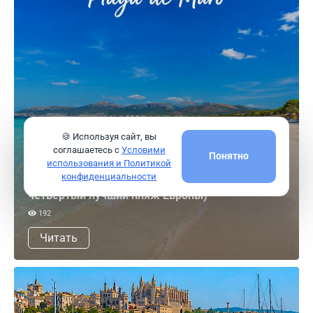
🍪 Используя сайт, вы
соглашаетесь с
Условими
Понятно
использования и Политикой
конфиденциальности
На Майорке находится лучший пляж Испании (и
четвёртый лучший пляж Европы)
192
Читать