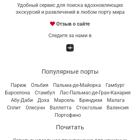
Удобный сервис для поиска вдохновляющих
экскурсий и развлечений в любом порту мира
Отзыв о сайте
Следите за нами в
Популярные порты
Париж
Ольбия
Пальма-де-Майорка
Гамбург
Барселона
Стамбул
Лас-Пальмас-де-Гран-Канария
Абу-Даби
Доха
Марсель
Бриндизи
Малага
Сплит
Олесунн
Валлетта
Стокгольм
Валенсия
Портофино
Почитать