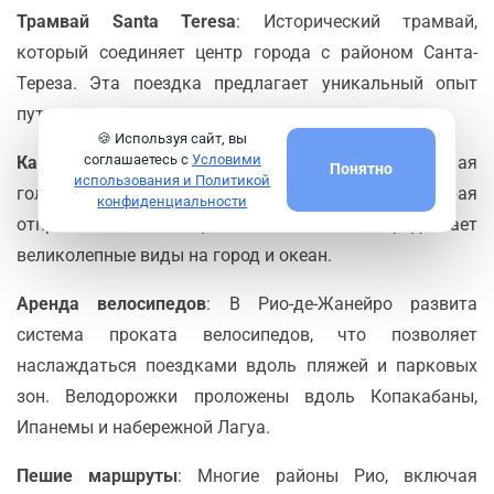
Трамвай Santa Teresa
: Исторический трамвай,
который соединяет центр города с районом Санта-
Тереза. Эта поездка предлагает уникальный опыт
путешествия по узким улочкам с видом на город.
🍪 Используя сайт, вы
соглашаетесь с
Условими
Канатные дороги
: Для подъема на гору Сахарная
Понятно
использования и Политикой
голова используется канатная дорога, которая
конфиденциальности
отправляется с станции Praia Vermelha и предлагает
великолепные виды на город и океан.
Аренда велосипедов
: В Рио-де-Жанейро развита
система проката велосипедов, что позволяет
наслаждаться поездками вдоль пляжей и парковых
зон. Велодорожки проложены вдоль Копакабаны,
Ипанемы и набережной Лагуа.
Пешие маршруты
: Многие районы Рио, включая