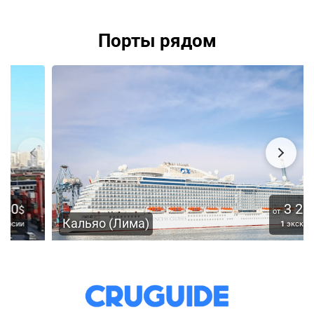
Порты рядом
3 200
$
от
Кальяо (Лима)
1
экскурсия