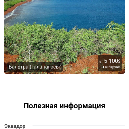
5 100
$
от
Бальтра (Галапагосы)
1
экскурсия
Полезная информация
Эквадор