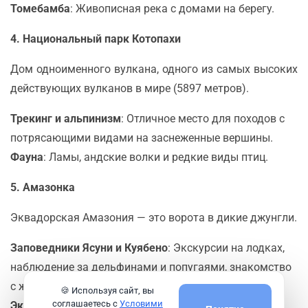
Томебамба
: Живописная река с домами на берегу.
4. Национальный парк Котопахи
Дом одноименного вулкана, одного из самых высоких
действующих вулканов в мире (5897 метров).
Трекинг и альпинизм
: Отличное место для походов с
потрясающими видами на заснеженные вершины.
Фауна
: Ламы, андские волки и редкие виды птиц.
5. Амазонка
Эквадорская Амазония — это ворота в дикие джунгли.
Заповедники Ясуни и Куябено
: Экскурсии на лодках,
наблюдение за дельфинами и попугаями, знакомство
с жизнью местных племен.
🍪 Используя сайт, вы
соглашаетесь с
Условими
Экотуризм
: Лоджи в джунглях предлагают