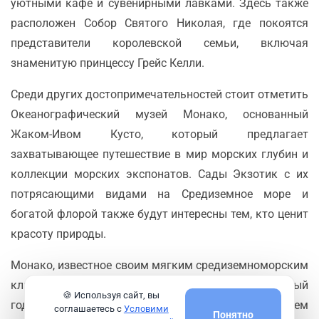
уютными кафе и сувенирными лавками. Здесь также
расположен Собор Святого Николая, где покоятся
представители королевской семьи, включая
знаменитую принцессу Грейс Келли.
Среди других достопримечательностей стоит отметить
Океанографический музей Монако, основанный
Жаком-Ивом Кусто, который предлагает
захватывающее путешествие в мир морских глубин и
коллекции морских экспонатов. Сады Экзотик с их
потрясающими видами на Средиземное море и
богатой флорой также будут интересны тем, кто ценит
красоту природы.
Монако, известное своим мягким средиземноморским
климатом, идеально подходит для отдыха круглый
🍪 Используя сайт, вы
год. Кухня княжества отличается влиянием
соглашаетесь с
Условими
Понятно