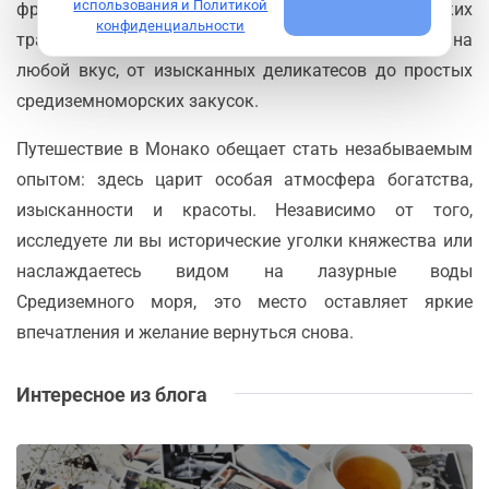
использования и Политикой
французской и итальянской гастрономических
конфиденциальности
традиций, и местные рестораны предлагают блюда на
любой вкус, от изысканных деликатесов до простых
средиземноморских закусок.
Путешествие в Монако обещает стать незабываемым
опытом: здесь царит особая атмосфера богатства,
изысканности и красоты. Независимо от того,
исследуете ли вы исторические уголки княжества или
наслаждаетесь видом на лазурные воды
Средиземного моря, это место оставляет яркие
впечатления и желание вернуться снова.
Интересное из блога