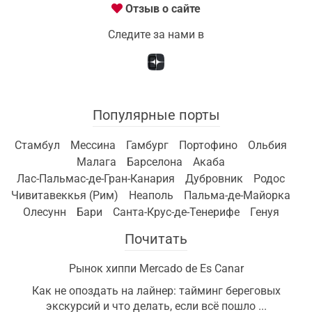
Отзыв о сайте
Следите за нами в
Популярные порты
Стамбул
Мессина
Гамбург
Портофино
Ольбия
Малага
Барселона
Акаба
Лас-Пальмас-де-Гран-Канария
Дубровник
Родос
Чивитавеккья (Рим)
Неаполь
Пальма-де-Майорка
Олесунн
Бари
Санта-Крус-де-Тенерифе
Генуя
Почитать
Рынок хиппи Mercado de Es Canar
Как не опоздать на лайнер: тайминг береговых
экскурсий и что делать, если всё пошло ...