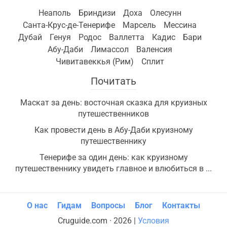
Неаполь
Бриндизи
Доха
Олесунн
Санта-Крус-де-Тенерифе
Марсель
Мессина
Дубай
Генуя
Родос
Валлетта
Кадис
Бари
Абу-Даби
Лимассол
Валенсия
Чивитавеккья (Рим)
Сплит
Почитать
Маскат за день: восточная сказка для круизных
путешественников
Как провести день в Абу-Даби круизному
путешественнику
Тенерифе за один день: как круизному
путешественнику увидеть главное и влюбиться в ...
О нас
Гидам
Вопросы
Блог
Контакты
Cruguide.com · 2026 |
Условия