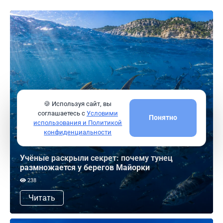
🍪 Используя сайт, вы
соглашаетесь с
Условими
Понятно
использования и Политикой
конфиденциальности
Учёные раскрыли секрет: почему тунец
размножается у берегов Майорки
238
Читать