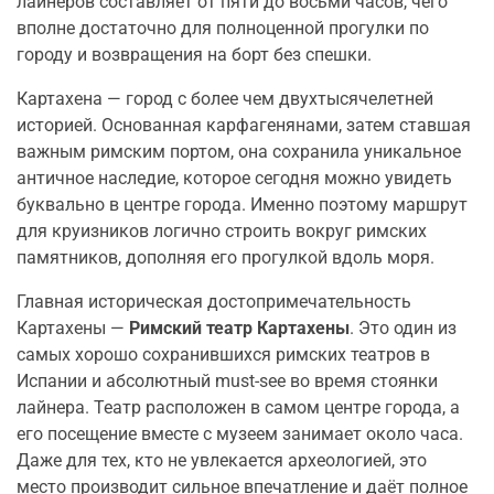
лайнеров составляет от пяти до восьми часов, чего
вполне достаточно для полноценной прогулки по
городу и возвращения на борт без спешки.
Картахена — город с более чем двухтысячелетней
историей. Основанная карфагенянами, затем ставшая
важным римским портом, она сохранила уникальное
античное наследие, которое сегодня можно увидеть
буквально в центре города. Именно поэтому маршрут
для круизников логично строить вокруг римских
памятников, дополняя его прогулкой вдоль моря.
Главная историческая достопримечательность
Картахены —
Римский театр Картахены
. Это один из
самых хорошо сохранившихся римских театров в
Испании и абсолютный must-see во время стоянки
лайнера. Театр расположен в самом центре города, а
его посещение вместе с музеем занимает около часа.
Даже для тех, кто не увлекается археологией, это
место производит сильное впечатление и даёт полное