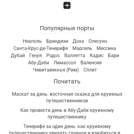
Популярные порты
Неаполь
Бриндизи
Доха
Олесунн
Санта-Крус-де-Тенерифе
Марсель
Мессина
Дубай
Генуя
Родос
Валлетта
Кадис
Бари
Абу-Даби
Лимассол
Валенсия
Чивитавеккья (Рим)
Сплит
Почитать
Маскат за день: восточная сказка для круизных
путешественников
Как провести день в Абу-Даби круизному
путешественнику
Тенерифе за один день: как круизному
путешественнику увидеть главное и влюбиться в ...