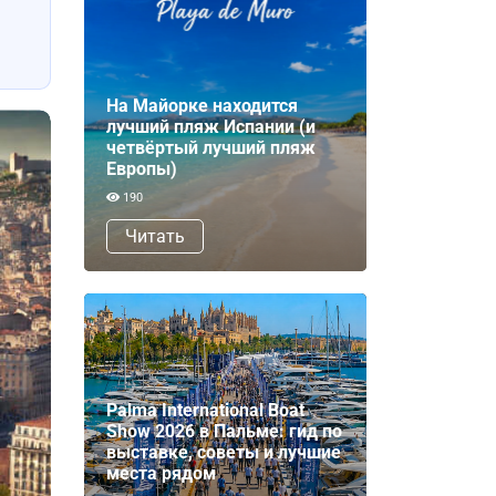
На Майорке находится
лучший пляж Испании (и
четвёртый лучший пляж
Европы)
190
Читать
Palma International Boat
Show 2026 в Пальме: гид по
выставке, советы и лучшие
места рядом