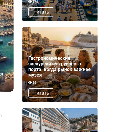
376
Читать
Гастрономические
экскурсии из круизного
порта: когда рынок важнее
музея
36
Читать
а