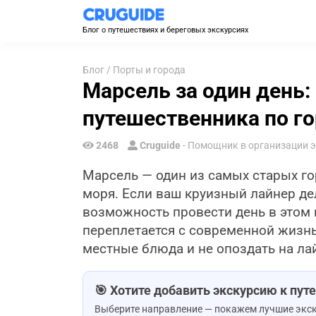
Блог о путешествиях и береговых экскурсиях
Блог
/
Порты и города
Марсель за один день:
путешественника по го
2468
Cruguide
- Помощник в организации 
Марсель — один из самых старых г
моря. Если ваш круизный лайнер дел
возможность провести день в этом 
переплетается с современной жизнь
местные блюда и не опоздать на лай
🎯 Хотите добавить экскурсию к пу
Выберите направление — покажем лучшие экск