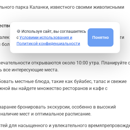
льного парка Каланки, известного своими живописными
ественников
🍪 Используя сайт, вы соглашаетесь
алеко от центра города. Многие достопримечательности
с
Условими использования и
Понятно
Политикой конфиденциальности
ля более отдаленных объектов можно воспользоваться
мечательности открываются около 10:00 утра. Планируйте 
ть все интересующие места.
бовать местные блюда, такие как буйабес, тапас и свежие
жной вы найдете множество ресторанов и кафе с
заранее бронировать экскурсии, особенно в высокий
 наличие мест и оптимальное расписание.
тей для насыщенного и увлекательного времяпрепровожд