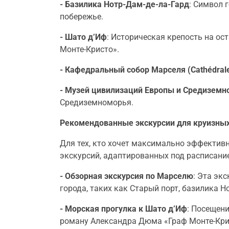
- Базилика Нотр-Дам-де-ла-Гард
: Символ 
побережье.
- Шато д’Иф
: Историческая крепость на о
Монте-Кристо».
- Кафедральный собор Марселя (Cathédrale
- Музей цивилизаций Европы и Средизем
Средиземноморья.
Рекомендованные экскурсии для круизны
Для тех, кто хочет максимально эффективн
экскурсий, адаптированных под расписани
- Обзорная экскурсия по Марселю
: Эта эк
города, таких как Старый порт, базилика 
- Морская прогулка к Шато д’Иф
: Посещени
роману Александра Дюма «Граф Монте-Кри