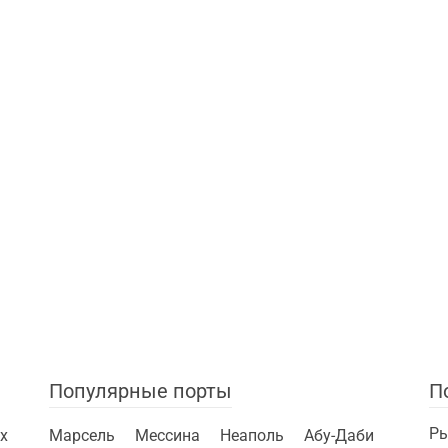
Популярные порты
П
Ры
х
Марсель
Мессина
Неаполь
Абу-Даби