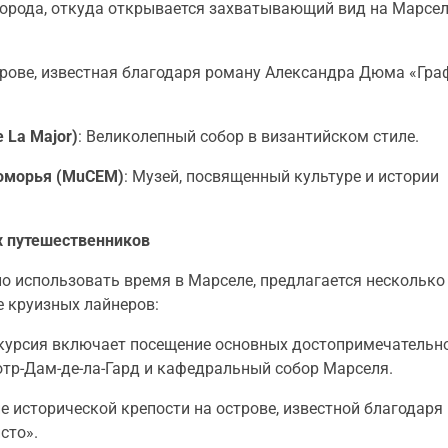
города, откуда открывается захватывающий вид на Марсел
строве, известная благодаря роману Александра Дюма «Гра
 La Major)
: Великолепный собор в византийском стиле.
номорья (MuCEM)
: Музей, посвященный культуре и истории
х путешественников
о использовать время в Марселе, предлагается несколько
е круизных лайнеров:
скурсия включает посещение основных достопримечательн
Нотр-Дам-де-ла-Гард и кафедральный собор Марселя.
е исторической крепости на острове, известной благодаря
сто».