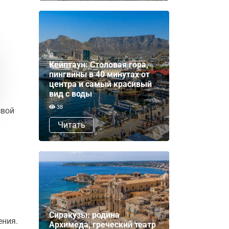
Кейптаун: Столовая гора,
пингвины в 40 минутах от
центра и самый красивый
вид с воды
38
свой
Читать
Сиракузы: родина
ения.
Архимеда, греческий театр