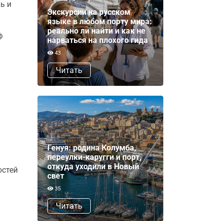
ь и
Экскурсии на русском
языке в любом порту мира:
реально ли найти и как не
ф
нарваться на плохого гида
43
Читать
Генуя: родина Колумба,
переулки-каругги и порт,
откуда уходили в Новый
остей
свет
35
Читать