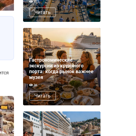
375
Читать
Гастрономические
экскурсии из круизного
порта: когда рынок важнее
ится
музея
36
Читать