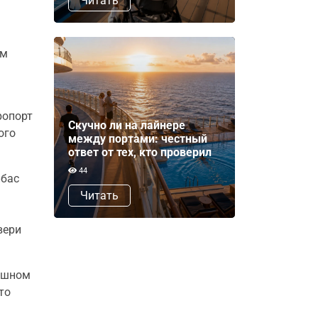
Читать
им
а
ропорт
Скучно ли на лайнере
ого
между портами: честный
ответ от тех, кто проверил
44
лбас
Читать
вери
душном
то