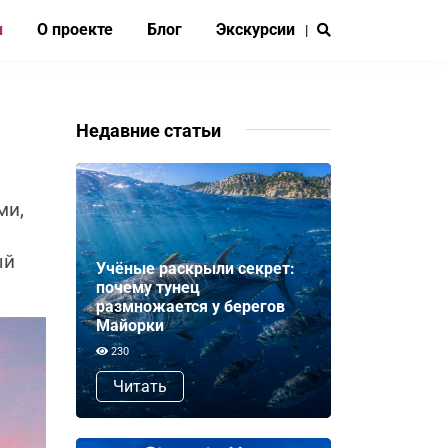
и
О проекте
Блог
Экскурсии
|
Недавние статьи
ми,
ый
Учёные раскрыли секрет:
почему тунец
размножается у берегов
Майорки
230
Читать