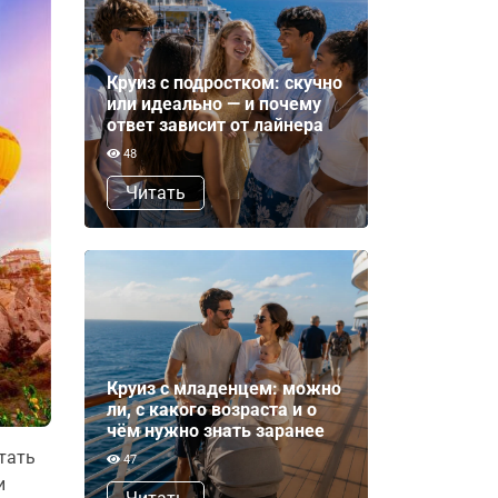
Круиз с подростком: скучно
или идеально — и почему
ответ зависит от лайнера
48
Читать
Круиз с младенцем: можно
ли, с какого возраста и о
чём нужно знать заранее
стать
47
и