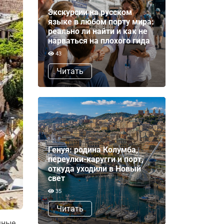
Экскурсии на русском
языке в любом порту мира:
реально ли найти и как не
нарваться на плохого гида
43
Читать
Генуя: родина Колумба,
переулки-каругги и порт,
откуда уходили в Новый
свет
35
Читать
мные