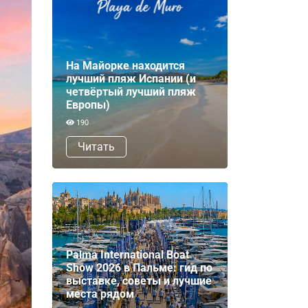
На Майорке находится
лучший пляж Испании (и
четвёртый лучший пляж
Европы)
190
Читать
Palma International Boat
Show 2026 в Пальме: гид по
выставке, советы и лучшие
места рядом