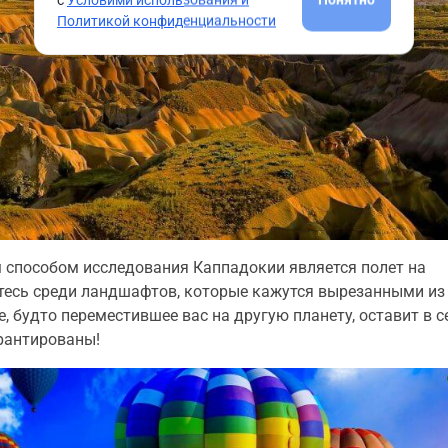
Политикой конфиденциальности
способом исследования Каппадокии является полет на
етесь среди ландшафтов, которые кажутся вырезанными из
, будто переместившее вас на другую планету, оставит в с
рантированы!