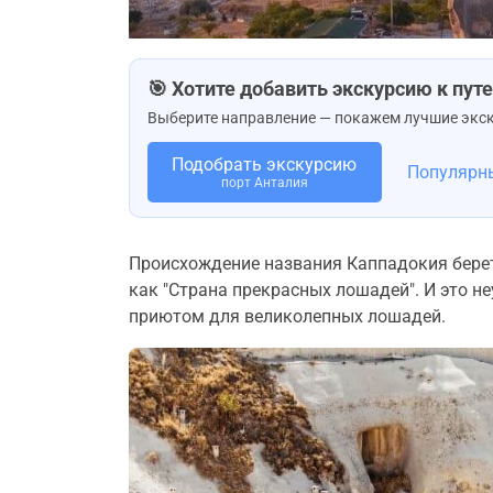
🎯 Хотите добавить экскурсию к пу
Выберите направление — покажем лучшие экск
Подобрать экскурсию
Популярн
порт Анталия
Происхождение названия Каппадокия берет 
как "Страна прекрасных лошадей". И это не
приютом для великолепных лошадей.