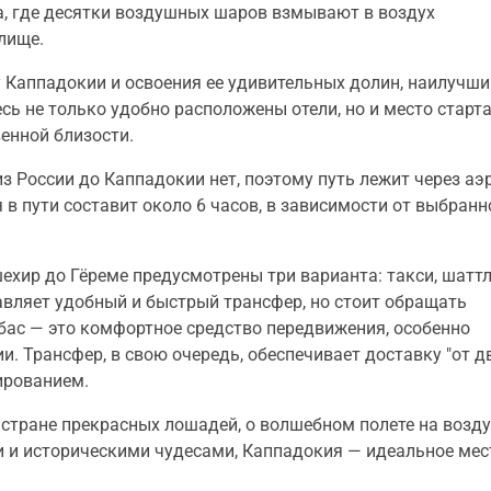
а, где десятки воздушных шаров взмывают в воздух
лище.
 Каппадокии и освоения ее удивительных долин, наилучш
сь не только удобно расположены отели, но и место старт
енной близости.
из России до Каппадокии нет, поэтому путь лежит через аэ
 в пути составит около 6 часов, в зависимости от выбранн
ехир до Гёреме предусмотрены три варианта: такси, шатт
авляет удобный и быстрый трансфер, но стоит обращать
ас — это комфортное средство передвижения, особенно
. Трансфер, в свою очередь, обеспечивает доставку "от д
ированием.
в стране прекрасных лошадей, о волшебном полете на воз
 и историческими чудесами, Каппадокия — идеальное мес