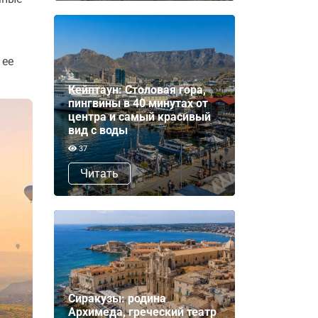
 ее
.
Кейптаун: Столовая гора,
пингвины в 40 минутах от
центра и самый красивый
вид с воды
37
Читать
Сиракузы: родина
Архимеда, греческий театр