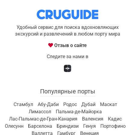
Удобный сервис для поиска вдохновляющих
экскурсий и развлечений в любом порту мира
Отзыв о сайте
Следите за нами в
Популярные порты
Стамбул
Абу-Даби
Родос
Дубай
Маскат
Лимассол
Пальма-де-Майорка
Лас-Пальмас-де-Гран-Канария
Валенсия
Кадис
Олесунн
Барселона
Бриндизи
Генуя
Портофино
Валлетта
Гамбург
Венеция