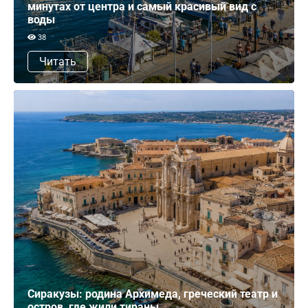
минутах от центра и самый красивый вид с
воды
38
Читать
Сиракузы: родина Архимеда, греческий театр и
остров, где жили тираны