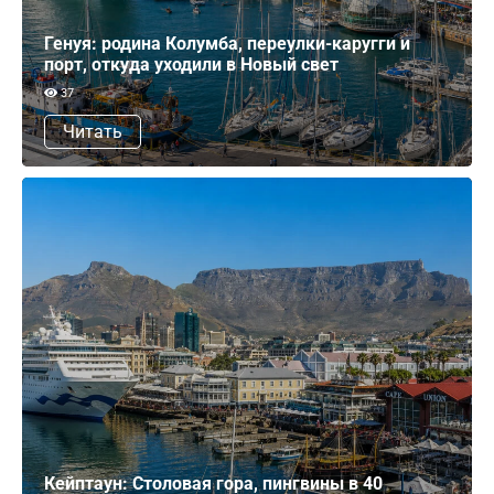
Генуя: родина Колумба, переулки-каругги и
порт, откуда уходили в Новый свет
37
Читать
Кейптаун: Столовая гора, пингвины в 40