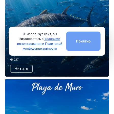
🍪 Используя сайт, вы
соглашаетесь с
Условими
Понятно
использования и Политикой
Учёные раскрыли секрет: почему тунец
конфиденциальности
размножается у берегов Майорки
237
Читать