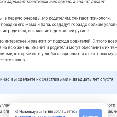
ка заряжает позитивом всю семью, а значит делает
, в первую очередь, его родителям, считают психологи.
поездке его мама и папа, создадут гораздо больше услов
шие родители, погрязшие в домашней рутине.
здо интереснее и зависит от подхода родителей. С этого воз
на всю жизнь. Значит и родители могут обеспечить их те
ями, которые есть у любого взрослого и от которых му
се это важно.
йчас, вы сделаете их счастливыми и двадцать лет спустя
глас Уигген. Это как раз о том, что совместный просмотр
а сплочение членов семьи так же, а иногда даже больше, 
🍪 Используя сайт, вы соглашаетесь
с
Условими использования и
Понятно