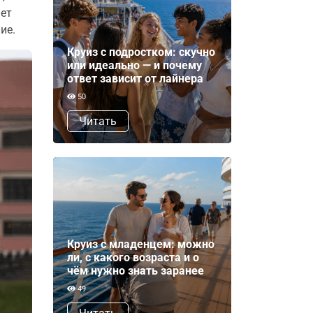
ает
ие.
Круиз с подростком: скучно
или идеально — и почему
ответ зависит от лайнера
50
Читать
Круиз с младенцем: можно
ли, с какого возраста и о
чём нужно знать заранее
49