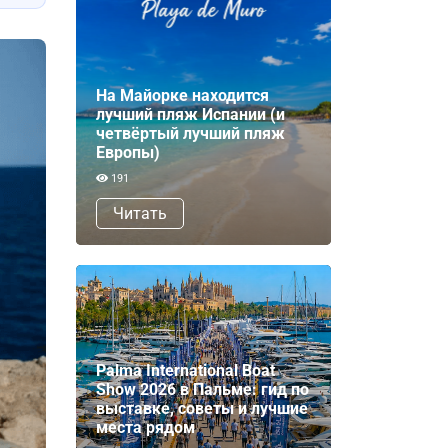
На Майорке находится
лучший пляж Испании (и
четвёртый лучший пляж
Европы)
191
Читать
Palma International Boat
Show 2026 в Пальме: гид по
выставке, советы и лучшие
места рядом