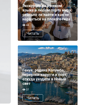
Экскурсии на русском
языке в любом порту мира:
реально ли найти и как не
нарваться на плохого гида
44
Читать
Генуя: родина Колумба,
переулки-каругги и порт,
откуда уходили в Новый
свет
37
Читать