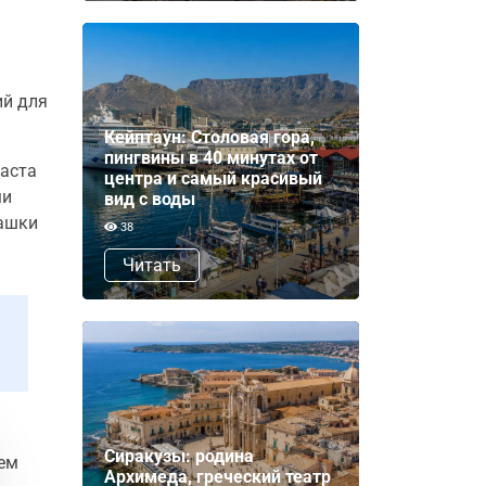
ий для
Кейптаун: Столовая гора,
пингвины в 40 минутах от
раста
центра и самый красивый
ми
вид с воды
рашки
38
Читать
Сиракузы: родина
чем
Архимеда, греческий театр