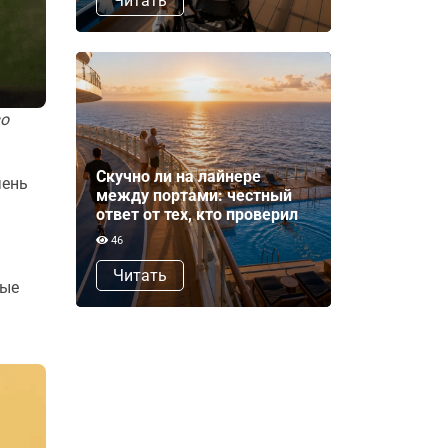
Читать
во
Скучно ли на лайнере
чень
между портами: честный
ответ от тех, кто проверил
46
Читать
вые