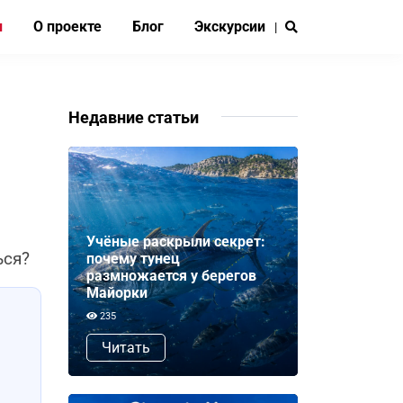
и
О проекте
Блог
Экскурсии
|
Недавние статьи
Учёные раскрыли секрет:
ься?
почему тунец
размножается у берегов
Майорки
235
Читать