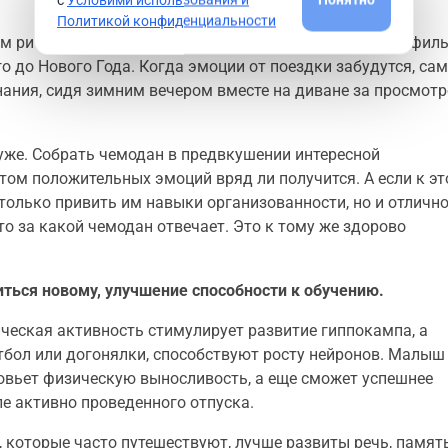
Политикой конфиденциальности
им ритуалы. К примеру, летом в отпуске смонтировать фил
о до Нового Года. Когда эмоции от поездки забудутся, са
нания, сидя зимним вечером вместе на диване за просмот
же. Собрать чемодан в предвкушении интересной
том положительных эмоций вряд ли получится. А если к э
только привить им навыки организованности, но и отличн
то за какой чемодан отвечает. Это к тому же здорово
иться новому, улучшение способности к обучению.
ическая активность стимулирует развитие гиппокампа, а
тбол или догонялки, способствуют росту нейронов. Малыш
овьет физическую выносливость, а еще сможет успешнее
е активно проведенного отпуска.
, которые часто путешествуют, лучше развиты речь, память