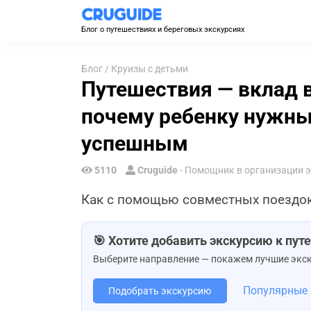
Блог о путешествиях и береговых экскурсиях
Блог
/
Круизы с детьми
Путешествия — вклад в
почему ребенку нужны
успешным
5110
Cruguide
- Помощник в организации 
Как с помощью совместных поездок 
🎯 Хотите добавить экскурсию к пу
Выберите направление — покажем лучшие экск
Популярные
Подобрать экскурсию