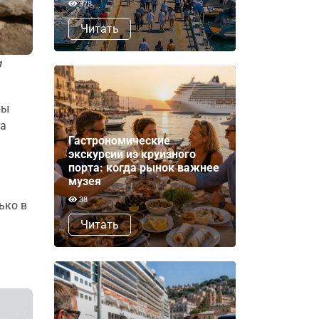
378
Читать
и
бы
на
Гастрономические
экскурсии из круизного
порта: когда рынок важнее
музея
38
ько в
Читать