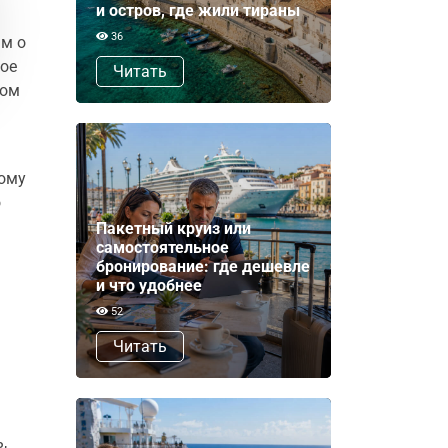
и остров, где жили тираны
36
ьм о
мое
Читать
ром
тому
о
Пакетный круиз или
самостоятельное
бронирование: где дешевле
и что удобнее
52
Читать
,