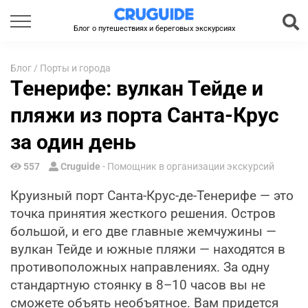
Блог о путешествиях и береговых экскурсиях
Блог
/
Порты и города
Тенерифе: вулкан Тейде и
пляжи из порта Санта-Крус
за один день
557
Cruguide
- Помощник в организации экскурсий
Круизный порт Санта-Крус-де-Тенерифе — это
точка принятия жесткого решения. Остров
большой, и его две главные жемчужины —
вулкан Тейде и южные пляжи — находятся в
противоположных направлениях. За одну
стандартную стоянку в 8–10 часов вы не
сможете объять необъятное. Вам придется