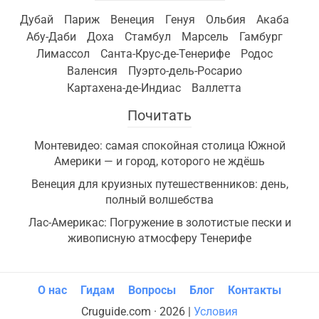
Дубай
Париж
Венеция
Генуя
Ольбия
Акаба
Абу-Даби
Доха
Стамбул
Марсель
Гамбург
Лимассол
Санта-Крус-де-Тенерифе
Родос
Валенсия
Пуэрто-дель-Росарио
Картахена-де-Индиас
Валлетта
Почитать
Монтевидео: самая спокойная столица Южной
Америки — и город, которого не ждёшь
Венеция для круизных путешественников: день,
полный волшебства
Лас-Америкас: Погружение в золотистые пески и
живописную атмосферу Тенерифе
О нас
Гидам
Вопросы
Блог
Контакты
Cruguide.com · 2026 |
Условия