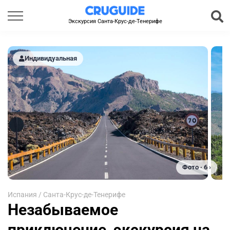
Экскурсия Санта-Крус-де-Тенерифе
Индивидуальная
Фото · 6 ›
Испания
/
Санта-Крус-де-Тенерифе
Незабываемое
приключение, экскурсия на