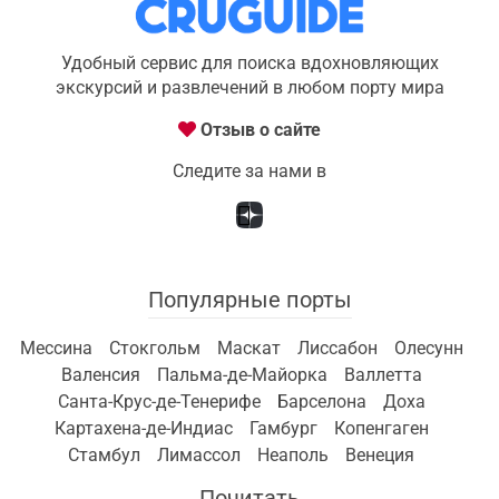
Удобный сервис для поиска вдохновляющих
экскурсий и развлечений в любом порту мира
Отзыв о сайте
Следите за нами в
Популярные порты
Мессина
Стокгольм
Маскат
Лиссабон
Олесунн
Валенсия
Пальма-де-Майорка
Валлетта
Санта-Крус-де-Тенерифе
Барселона
Доха
Картахена-де-Индиас
Гамбург
Копенгаген
Стамбул
Лимассол
Неаполь
Венеция
Почитать