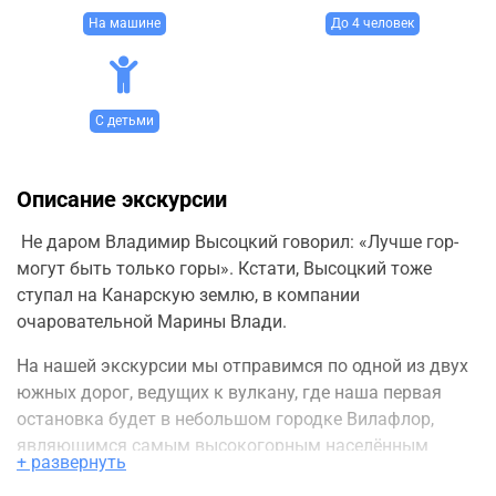
На машине
До 4 человек
С детьми
Описание экскурсии
Не даром Владимир Высоцкий говорил: «Лучше гор-
могут быть только горы». Кстати, Высоцкий тоже
ступал на Канарскую землю, в компании
очаровательной Марины Влади.
На нашей экскурсии мы отправимся по одной из двух
южных дорог, ведущих к вулкану, где наша первая
остановка будет в небольшом городке Вилафлор,
являющимся самым высокогорным населённым
+ развернуть
пунктом в Испании, 1460 метров над уровнем моря.