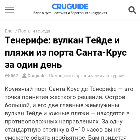
Блог о путешествиях и береговых экскурсиях
Блог
/
Порты и города
Тенерифе: вулкан Тейде и
пляжи из порта Санта-Крус
за один день
567
Cruguide
- Помощник в организации экскурсий
Круизный порт Санта-Крус-де-Тенерифе — это
точка принятия жесткого решения. Остров
большой, и его две главные жемчужины —
вулкан Тейде и южные пляжи — находятся в
противоположных направлениях. За одну
стандартную стоянку в 8–10 часов вы не
сможете объять необъятное. Вам придется