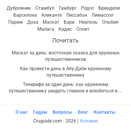
Дубровник
Стамбул
Гамбург
Родос
Бриндизи
Барселона
Аликанте
Лиссабон
Лимассол
Париж
Доха
Маскат
Бари
Неаполь
Ольбия
Малага
Кадис
Сплит
Почитать
Маскат за день: восточная сказка для круизных
путешественников
Как провести день в Абу-Даби круизному
путешественнику
Тенерифе за один день: как круизному
путешественнику увидеть главное и влюбиться в ...
О нас
Гидам
Вопросы
Блог
Контакты
Cruguide.com · 2026 |
Условия