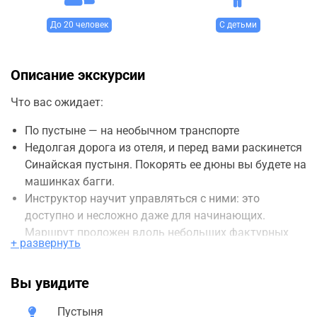
До 20 человек
С детьми
Описание экскурсии
Что вас ожидает:
По пустыне — на необычном транспорте
Недолгая дорога из отеля, и перед вами раскинется
Синайская пустыня. Покорять ее дюны вы будете на
машинках багги.
Инструктор научит управляться с ними: это
доступно и несложно даже для начинающих.
Маршрут проложен вдоль небольших фактурных
+ развернуть
гор.
После 1-час приключения вы отдохнете и угоститесь
Вы увидите
чаем в бедуинской деревне.
Пустыня