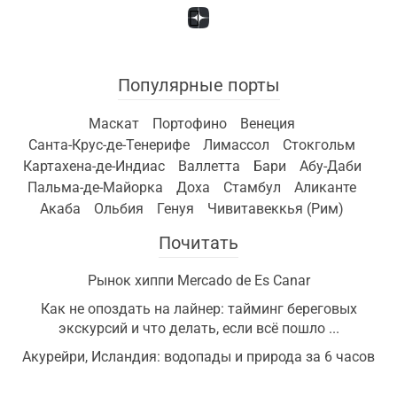
Популярные порты
Маскат
Портофино
Венеция
Санта-Крус-де-Тенерифе
Лимассол
Стокгольм
Картахена-де-Индиас
Валлетта
Бари
Абу-Даби
Пальма-де-Майорка
Доха
Стамбул
Аликанте
Акаба
Ольбия
Генуя
Чивитавеккья (Рим)
Почитать
Рынок хиппи Mercado de Es Canar
Как не опоздать на лайнер: тайминг береговых
экскурсий и что делать, если всё пошло ...
Акурейри, Исландия: водопады и природа за 6 часов