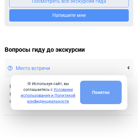
Посмотреть все экскурсии гида
Напишите мне
Вопросы гиду до экскурсии
Место встречи
🍪 Используя сайт, вы
Начало экскурсии у вашего отеля. Точное место
соглашаетесь с
Условими
Понятно
встречи вы узнаете сразу
использования и Политикой
после бронирования.
конфиденциальности