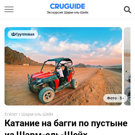
Экскурсия Шарм-эль-Шейх
Групповая
Фото · 5 ›
Египет
/
Шарм-эль-Шейх
Катание на багги по пустыне
из Шарм-эль-Шейх