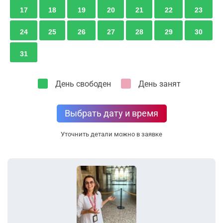
17
18
19
20
21
22
23
24
25
26
27
28
29
30
31
День свободен
День занят
Выбрать дату и время
Уточнить детали можно в заявке