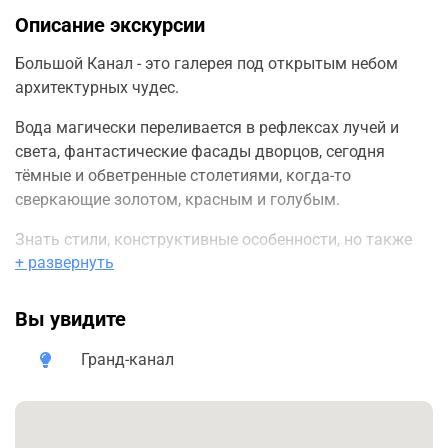
Описание экскурсии
Большой Канал - это галерея под открытым небом
архитектурных чудес.
Вода магически переливается в рефлексах лучей и
света, фантастические фасады дворцов, сегодня
тёмные и обветренные столетиями, когда-то
сверкающие золотом, красным и голубым.
Знать стили, конструктивные особенности, но также
+ развернуть
истории важных персонажей, поможет понять
историческое оживление этого города.
Вы увидите
Вы услышите истории Ричарда Вагнера, Д'Аннунцио и
Тициана, богатейших семей, меценатов искусства
Гранд-канал
древнего и современного, дожей... и голливудских
звёзд.
По желанию можем продолжать пешеходную