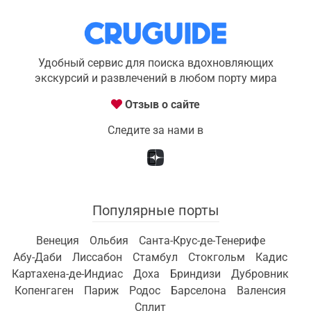
Удобный сервис для поиска вдохновляющих
экскурсий и развлечений в любом порту мира
Отзыв о сайте
Следите за нами в
Популярные порты
Венеция
Ольбия
Санта-Крус-де-Тенерифе
Абу-Даби
Лиссабон
Стамбул
Стокгольм
Кадис
Картахена-де-Индиас
Доха
Бриндизи
Дубровник
Копенгаген
Париж
Родос
Барселона
Валенсия
Сплит