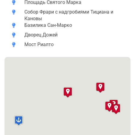
Площадь Святого Марка
И в заключение, поездка на лодке или на гондолe. Вы
Собор Фрари с надгробиями Тициана и
откроете для себя очарование внутренних каналов
Кановы
Венеции, увидите места которые ещё не открыты для
Базилика Сан-Марко
туризма.
Дворец Дожей
На второй день помогу организовать острова Мурано
Мост Риалто
и Бурано