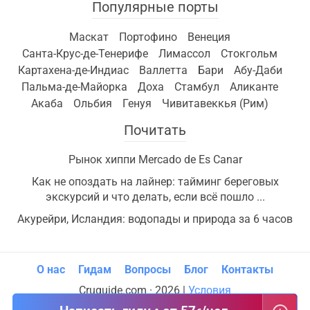
Популярные порты
Маскат
Портофино
Венеция
Санта-Крус-де-Тенерифе
Лимассол
Стокгольм
Картахена-де-Индиас
Валлетта
Бари
Абу-Даби
Пальма-де-Майорка
Доха
Стамбул
Аликанте
Акаба
Ольбия
Генуя
Чивитавеккья (Рим)
Почитать
Рынок хиппи Mercado de Es Canar
Как не опоздать на лайнер: тайминг береговых
экскурсий и что делать, если всё пошло ...
Акурейри, Исландия: водопады и природа за 6 часов
О нас
Гидам
Вопросы
Блог
Контакты
Cruguide.com · 2026 |
Условия