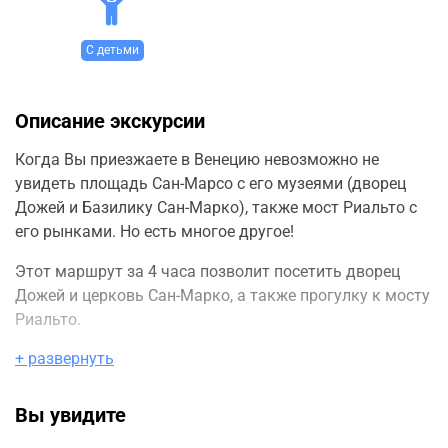
С детьми
Описание экскурсии
Когда Вы приезжаете в Венецию невозможно не
увидеть площадь Сан-Марсо с его музеями (дворец
Дожей и Базилику Сан-Марко), также мост Риальто с
его рынками. Но есть многое другое!
Этот маршрут за 4 часa позволит посетить дворец
Дожей и церковь Сан-Марко, а также прогулку к мосту
Риальто.
+ развернуть
Здесь предложу остановку, чтобы отведать известные
венецианские закуски "чикети", а я в это время
расскажу Вам анекдоты и рассказы связанные с
Вы увидите
жизнью этого города.