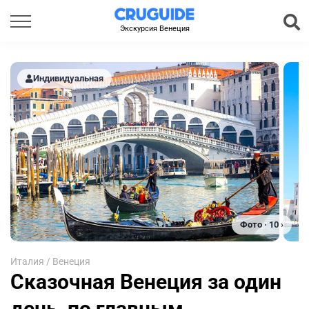
Экскурсия Венеция
Индивидуальная
Фото · 10 ›
Италия
/
Венеция
Сказочная Венеция за один
день, по главным