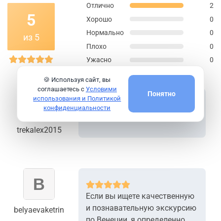
Отлично
2
5
Хорошо
0
Нормально
0
из 5
Плохо
0
Ужасно
0
🍪 Используя сайт, вы
соглашаетесь с
Условими
Понятно
использования и Политикой
конфиденциальности
Все очень хорошо
trekalex2015
Если вы ищете качественную
и познавательную экскурсию
belyaevaketrin
по Венеции, я определенно