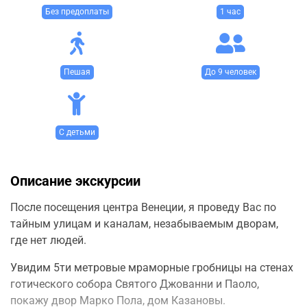
Без предоплаты
1 час
Пешая
До 9 человек
С детьми
Описание экскурсии
После посещения центра Венеции, я проведу Вас по
тайным улицaм и каналaм, незабываемым дворaм,
где нет людей.
Увидим 5ти метровые мраморные гробницы на стенах
готического собора Святого Джованни и Паоло,
покажу двор Марко Пола, дом Казановы.