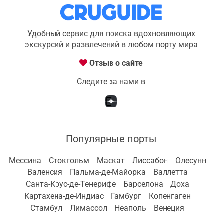
Удобный сервис для поиска вдохновляющих
экскурсий и развлечений в любом порту мира
Отзыв о сайте
Следите за нами в
Популярные порты
Мессина
Стокгольм
Маскат
Лиссабон
Олесунн
Валенсия
Пальма-де-Майорка
Валлетта
Санта-Крус-де-Тенерифе
Барселона
Доха
Картахена-де-Индиас
Гамбург
Копенгаген
Стамбул
Лимассол
Неаполь
Венеция