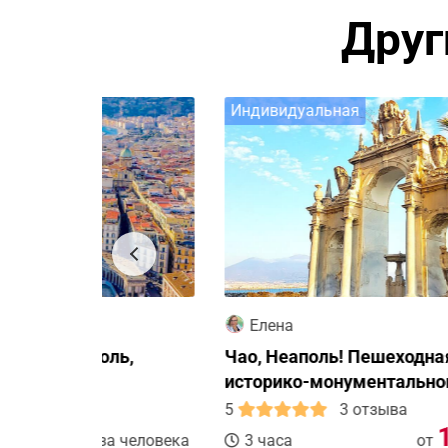
Друг
Индивидуальная
Елена
ль,
Чао, Неаполь! Пешеходная экскурсия в
историко-монументальном центре
5
3 отзыва
15
€
а человека
3 часа
от
за челове