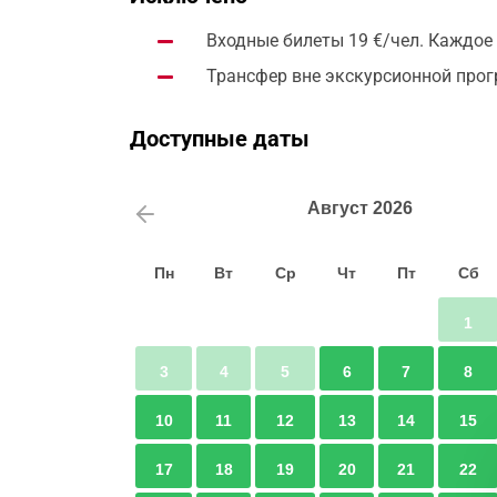
Входные билеты 19 €/чел. Каждое
Трансфер вне экскурсионной пр
Доступные даты
Август
2026
Пн
Вт
Ср
Чт
Пт
Сб
1
3
4
5
6
7
8
10
11
12
13
14
15
17
18
19
20
21
22