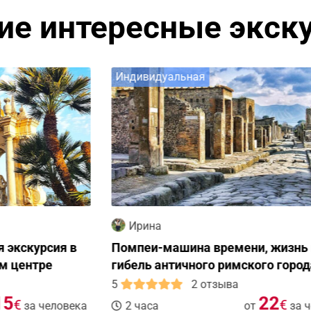
ие интересные экск
Индивидуальная
И
Ирина
Помпеи-машина времени, жизнь и
В
гибель античного римского города
П
5
2 отзыва
5
22
€
ка
2 часа
от
за человека