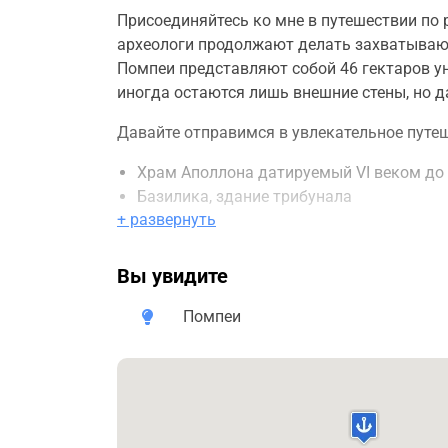
Присоединяйтесь ко мне в путешествии по
археологи продолжают делать захватываю
Помпеи представляют собой 46 гектаров у
иногда остаются лишь внешние стены, но д
Давайте отправимся в увлекательное путе
Храм Аполлона датируемый VI веком до 
Базилика, здание трибунала
+ развернуть
Форум - пульсирующее сердце древнего
Термальные комплексы
Лупанарий, публичный дом
Вы увидите
Большой театр и малый театр "Одеон"
Домус Менандра
Помпеи
Прачечная
Пекарни
Домус "Европейского корабля"
Конюшни
Термополии или харчевни