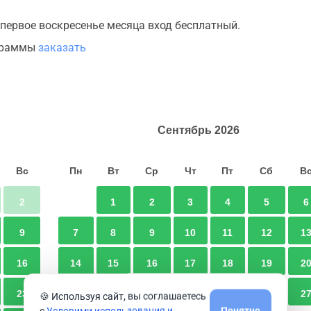
 первое воскресенье месяца вход бесплатный.
ограммы
заказать
Сентябрь
2026
Вс
Пн
Вт
Ср
Чт
Пт
Сб
В
2
1
2
3
4
5
6
9
7
8
9
10
11
12
1
16
14
15
16
17
18
19
2
23
21
22
23
24
25
26
2
🍪 Используя сайт, вы соглашаетесь
с
Условими использования и
Понятно