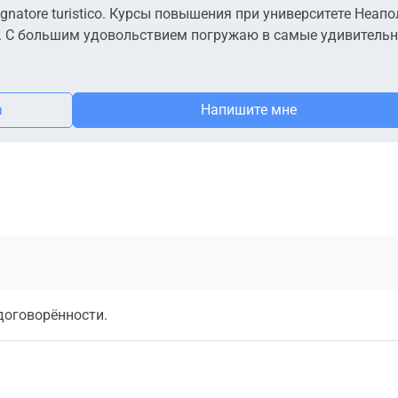
natore turistico. Курсы повышения при университете Неапо
ык". С большим удовольствием погружаю в самые удивитель
а
Напишите мне
договорённости.