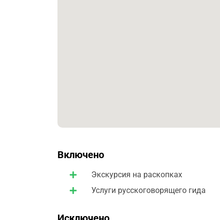
Домус "Венеры в раковине"
Домус "Юлии Феличе", первый домус сда
Погрузимся в мир древних мастеров и узна
использовался гарум, и что происходило 
изменениях в жизни города после постройк
термополиях, и какие тайны скрывались за
Включено
Экскурсия на раскопках
Услуги русскоговорящего гида
Исключено