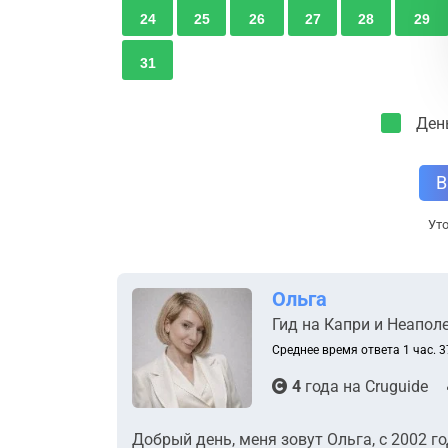
24
25
26
27
28
29
31
Ден
В
Уто
Ольга
Гид на Капри и Неапол
Среднее время ответа 1 час. 3
4
года на
Cruguide
Добрый день, меня зовут Ольга, с 2002 