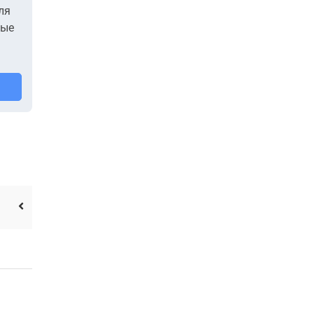
ля
ные