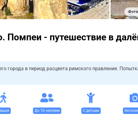
Фото 
о. Помпеи - путешествие в далё
его города в период расцвета римского правления. Попытк
ешая
До 10 человек
С детьми
Фотосе