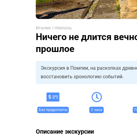
Италия
/
Неаполь
Ничего не длится вечн
прошлое
Экскурсия в Помпеи, на раскопках древн
восстановить хронологию событий.
Без предоплаты
2 часа
П
Описание экскурсии