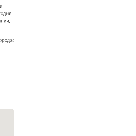
и
годня
нии,
орода: