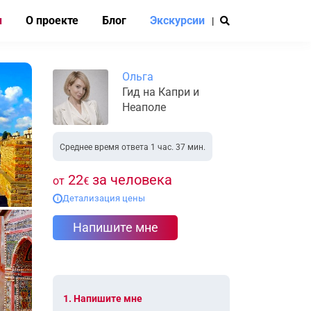
и
О проекте
Блог
Экскурсии
|
Ольга
Гид на Капри и
Неаполе
Среднее время ответа 1 час. 37 мин.
22
за человека
от
€
Детализация цены
i
Напишите мне
1. Напишите мне