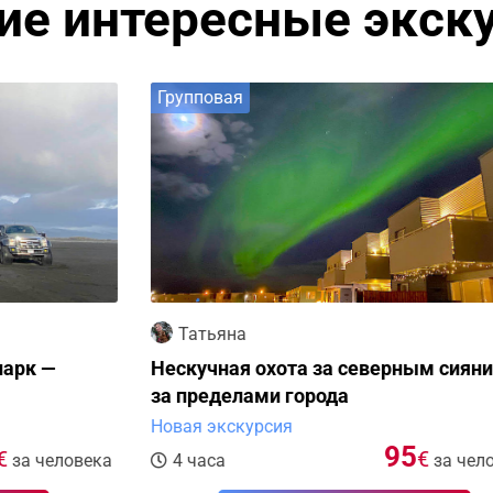
ие интересные экск
Групповая
Г
Татьяна
Нескучная охота за северным сиянием
П
за пределами города
л
Новая экскурсия
Но
95
€
ка
4 часа
за человека