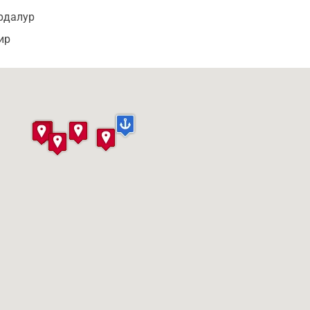
рдалур
ир