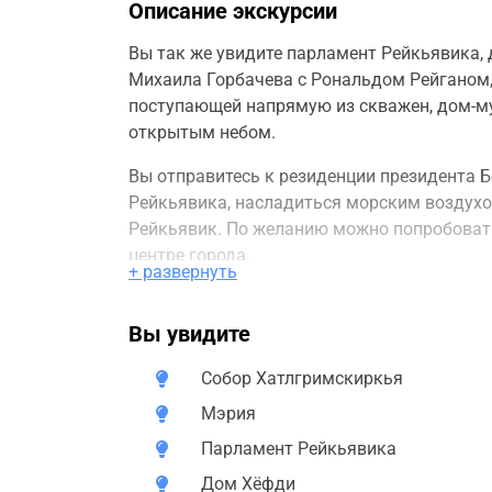
Описание экскурсии
Вы так же увидите парламент Рейкьявика, 
Михаила Горбачева с Рональдом Рейганом,
поступающей напрямую из скважен, дом-му
открытым небом.
Вы отправитесь к резиденции президента Б
Рейкьявика, насладиться морским воздухо
Рейкьявик. По желанию можно попробовать
центре города.
+ развернуть
Экскурсия подходит не только тем, кто в к
Вы увидите
Собор Хатлгримскиркья
Мэрия
Парламент Рейкьявика
Дом Хёфди