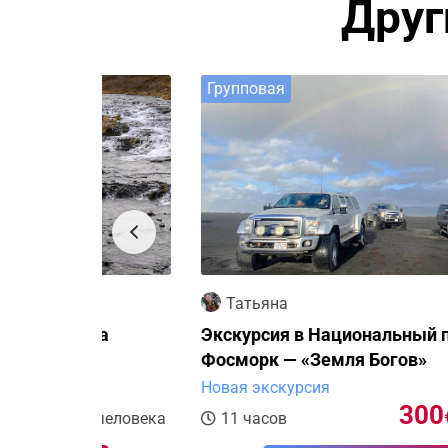
Друг
Групповая
Татьяна
ина
Экскурсия в Национальный парк —
Фосморк — «Земля Богов»
Новая экскурсия
300
€
а человека
11 часов
за челове