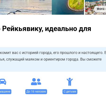
Фото ·
 Рейкьявику, идеально для
омит вас с историей города, его прошлого и настоящего. 
кья, служащий маяком и ориентиром города. Вы сможете
машине
До 16 человек
С детьми