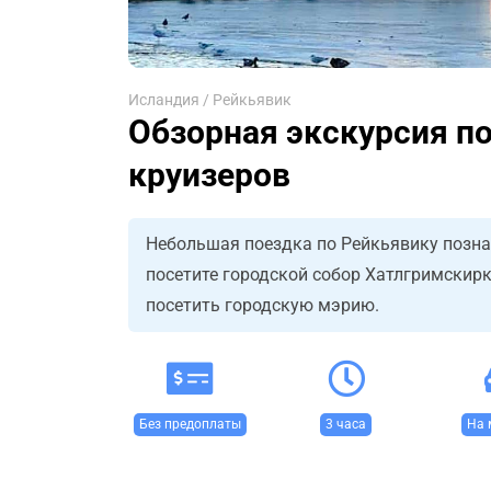
Исландия
/
Рейкьявик
Обзорная экскурсия по
круизеров
Небольшая поездка по Рейкьявику познак
посетите городской собор Хатлгримскир
посетить городскую мэрию.
Без предоплаты
3 часа
На 