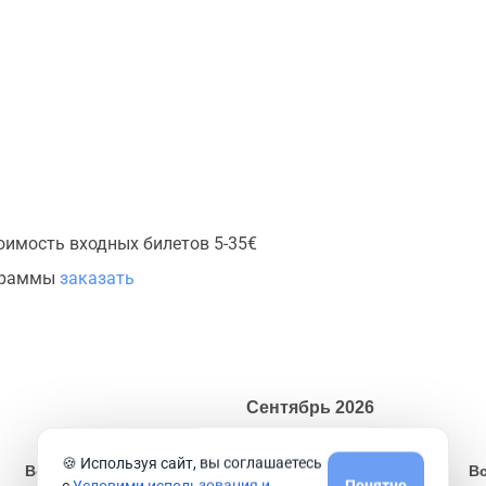
оимость входных билетов 5-35€
ограммы
заказать
Сентябрь
2026
🍪 Используя сайт, вы соглашаетесь
Вс
Пн
Вт
Ср
Чт
Пт
Сб
В
с
Условими использования и
Понятно