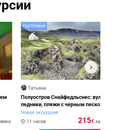
урсии
рупповая
Группова
Татьяна
Татьян
олуостров Снайфедльснес: вулкан,
Поездка 
едники, пляжи с черным песком
супер-дж
вая экскурсия
Новая экс
215
€
11 часов
за человека
12 часо