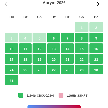
Эта экскурсия идеально подходит для всех, кто
Август
2026
интересуется историей, античной Грецией и наследием
Македонского царства.
Пн
Вт
Ср
Чт
Пт
Сб
Вс
Пелла - это место, где история Александра
1
2
Македонского перестаёт быть просто страницами
учебников и становится реальностью.
3
4
5
6
7
8
9
10
11
12
13
14
15
16
17
18
19
20
21
22
23
24
25
26
27
28
29
30
31
День свободен
День занят