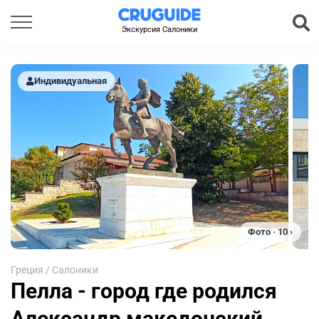
Экскурсия Салоники
Индивидуальная
Фото · 10 ›
Греция
/
Салоники
Пелла - город где родился
Александр македонский