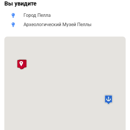
представлены уникальные находки из раскопок
Вы увидите
древнего города: великолепные мозаики, предметы
повседневной жизни, украшения, оружие и другие
Город Пелла
артефакты, позволяющие увидеть, как жили жители
Археологический Музей Пеллы
столицы Македонского царства.
После музея мы отправимся в археологическую зону
древней Пеллы, где сохранились улицы, дома,
площади и общественные здания античного города. Во
время прогулки вы увидите знаменитые мозаичные
полы, которые считаются одними из самых красивых
в античном мире.
Особенной частью экскурсии станет посещение
Дворца в Пелле - огромного археологического
комплекса, который после многолетних раскопок был
открыт для посетителей весной 2026 года. Этот
дворец считается одним из крупнейших архитектурных
комплексов античной Греции. Именно здесь
находилась резиденция македонских царей и