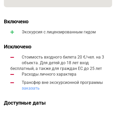
проходила политическая жизнь государства.
С территории дворца открывается панорама на всю
Включено
древнюю столицу Македонии, и именно здесь
особенно легко представить масштаб и величие
Экскурсия с лицензированным гидом
государства времён Филиппа II и Александра
Македонского.
Исключено
Стоимость входного билета 20 €/чел. на 3
Во время экскурсии вы узнаете:
объекта. Для детей до 18 лет вход
бесплатный, а также для граждан ЕС до 25 лет
как Пелла стала столицей Македонского царства
Расходы личного характера
где родился и вырос Александр Македонский
Трансфер вне экскурсионной программы
как воспитывался будущий завоеватель мира
заказать
как выглядел один из самых богатых городов
античной Греции
Доступные даты
какие открытия сделали археологи во время
раскопок