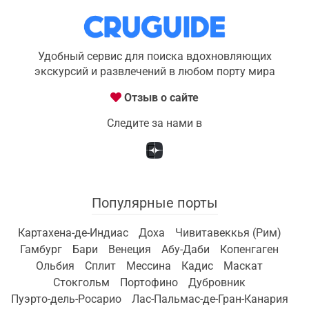
Удобный сервис для поиска вдохновляющих
экскурсий и развлечений в любом порту мира
Отзыв о сайте
Следите за нами в
Популярные порты
Картахена-де-Индиас
Доха
Чивитавеккья (Рим)
Гамбург
Бари
Венеция
Абу-Даби
Копенгаген
Ольбия
Сплит
Мессина
Кадис
Маскат
Стокгольм
Портофино
Дубровник
Пуэрто-дель-Росарио
Лас-Пальмас-де-Гран-Канария