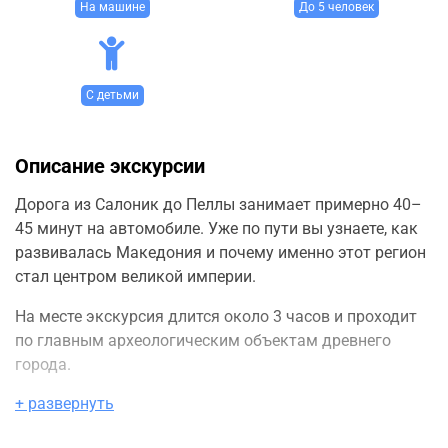
На машине
До 5 человек
С детьми
Описание экскурсии
Дорога из Салоник до Пеллы занимает примерно 40–
45 минут на автомобиле. Уже по пути вы узнаете, как
развивалась Македония и почему именно этот регион
стал центром великой империи.
На месте экскурсия длится около 3 часов и проходит
по главным археологическим объектам древнего
города.
+ развернуть
Первой остановкой станет Археологический музей
Пеллы, один из лучших музеев Греции. Здесь