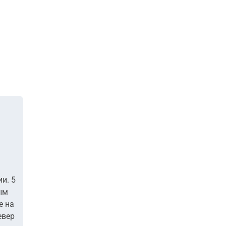
и. 5
ым
е на
евер