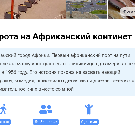
Фото ·
рота на Африканский континет
бский город Африки. Первый африканский порт на пути
ивлекал массу иностранцев: от финикийцев до американцев
 в 1956 году. Его история похожа на захватывающий
амы, комедии, шпионского детектива и древнегреческого
вительное кино вместе со мной!
ешая
До 8 человек
С детьми