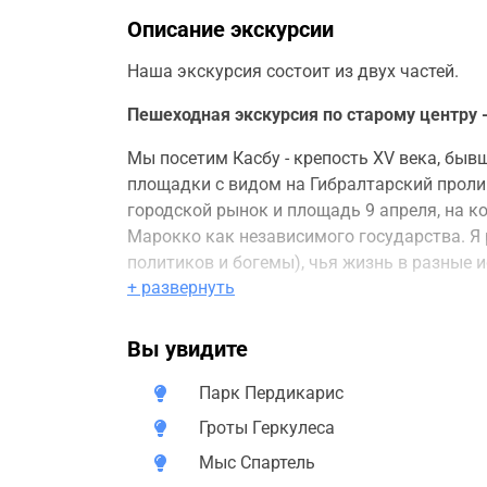
Описание экскурсии
Наша экскурсия состоит из двух частей.
Пешеходная экскурсия по старому центру 
Мы посетим Касбу - крепость XV века, быв
площадки с видом на Гибралтарский пролив
городской рынок и площадь 9 апреля, на к
Марокко как независимого государства. Я 
политиков и богемы), чья жизнь в разные 
+ развернуть
многом определила судьбу этого города. В
(и увидите эти локации), как житель Танже
играет в рулетку в казино города и многое
Вы увидите
прошлом и настоящем.
Парк Пердикарис
Загородная часть.
Гроты Геркулеса
Мы увидим:
Мыс Спартель