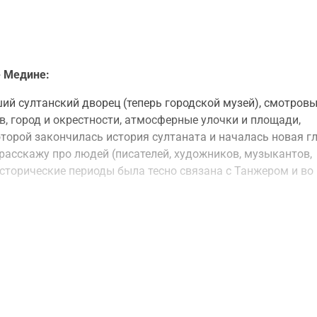
- Медине:
ший султанский дворец (теперь городской музей), смотров
, город и окрестности, атмосферные улочки и площади,
оторой закончилась история султаната и началась новая г
расскажу про людей (писателей, художников, музыкантов,
исторические периоды была тесно связана с Танжером и во
ы узнаете, почему в Танжере снимали фильмы про Бонда и
ра чуть не стал причиной мировой войны с участием США, к
 другое. И конечно, будет много об истории самой страны —