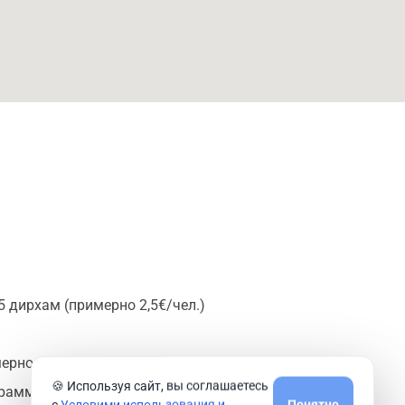
5 дирхам (примерно 2,5€/чел.)
ерно 6€/чел.)
🍪 Используя сайт, вы соглашаетесь
ограммы
заказать
с
Условими использования и
Понятно