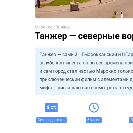
Марокко
/
Танжер
Танжер — северные во
Танжер — самый НЕмарокканский и НЕара
вглубь континента он во все времена пр
и сам город стал частью Марокко только
приключенческий фильм с элементами др
мифа. Приглашаю вас посмотреть это уди
Без предоплаты
6 часов
П