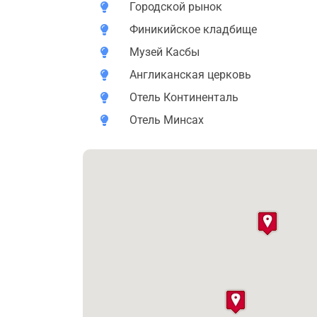
Мыс Спартель, где смыкаются Средиземн
Городской рынок
Гроты Геркулеса (где герой античных ми
Финикийское кладбище
узнаем, как его история связана с истор
Музей Касбы
Парк Пердикарис (огромный лесной мас
историей и королевским дворцом — дей
Англиканская церковь
для простых смертных, к сожалению, за
Отель Континенталь
Финикийское кладбище, где можно своим
Отель Минсах
*Для загородной части необходимо будет б
**Трансфер гида до Танжера не входит в с