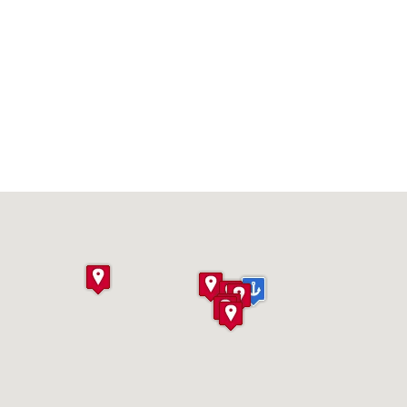
ое море и Атлантический океа
фов отдыхал после одного из очередных подвигов, а так же
ией Танжера)
сив с потрясающими видами на Гибралтар, удивительной
ствующей резиденцией марокканского монарха, вход в ко
крыт)
и глазами увидеть, что Танжеру три тысячи лет.
рать такси за дополнительную плату.
тоимость экскурсии.