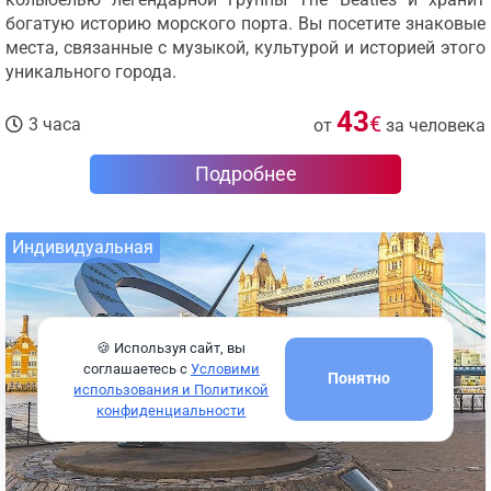
богатую историю морского порта. Вы посетите знаковые
места, связанные с музыкой, культурой и историей этого
уникального города.
43
€
3 часа
от
за человека
Подробнее
Индивидуальная
🍪 Используя сайт, вы
соглашаетесь с
Условими
Понятно
использования и Политикой
конфиденциальности