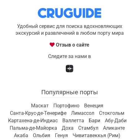
Удобный сервис для поиска вдохновляющих
экскурсий и развлечений в любом порту мира
Отзыв о сайте
Следите за нами в
Популярные порты
Маскат
Портофино
Венеция
Санта-Крус-де-Тенерифе
Лимассол
Стокгольм
Картахена-де-Индиас
Валлетта
Бари
Абу-Даби
Пальма-де-Майорка
Доха
Стамбул
Аликанте
Акаба
Ольбия
Генуя
Чивитавеккья (Рим)