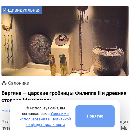
Индивидуальная
Салоники
Вергина — царские гробницы Филиппа II и древняя
столица Македонии
🍪 Используя сайт, вы
Новая экскурсия
соглашаетесь с
Условими
Понятно
использования и Политикой
Эта экскурсия - одно из самых впечатляющих
конфиденциальности
путешествий по истории древней Македонии. Мы