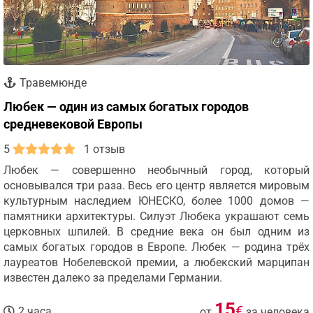
Травемюнде
Любек — один из самых богатых городов
средневековой Европы
5
1 отзыв
Любек — совершенно необычный город, который
основывался три раза. Весь его центр является мировым
культурным наследием ЮНЕСКО, более 1000 домов —
памятники архитектуры. Силуэт Любека украшают семь
церковных шпилей. В средние века он был одним из
самых богатых городов в Европе. Любек — родина трёх
лауреатов Нобелевской премии, а любекский марципан
известен далеко за пределами Германии.
15
€
2 часа
от
за человека