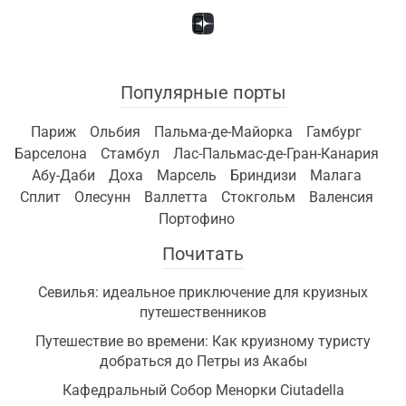
Популярные порты
Париж
Ольбия
Пальма-де-Майорка
Гамбург
Барселона
Стамбул
Лас-Пальмас-де-Гран-Канария
Абу-Даби
Доха
Марсель
Бриндизи
Малага
Сплит
Олесунн
Валлетта
Стокгольм
Валенсия
Портофино
Почитать
Севилья: идеальное приключение для круизных
путешественников
Путешествие во времени: Как круизному туристу
добраться до Петры из Акабы
Кафедральный Собор Менорки Ciutadella