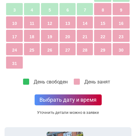
Христиан Андерсен, когда он посещал Фленсбург, и
ещё многое другое предстанет перед нами в этом
3
4
5
6
7
8
9
городе на берегу фьорда.
10
11
12
13
14
15
16
17
18
19
20
21
22
23
24
25
26
27
28
29
30
31
День свободен
День занят
Выбрать дату и время
Уточнить детали можно в заявке