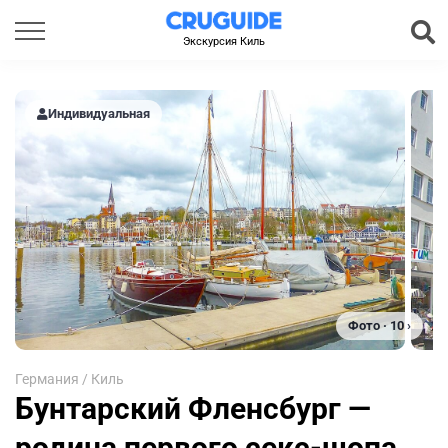
Экскурсия Киль
Индивидуальная
Фото · 10 ›
Германия
/
Киль
Бунтарский Фленсбург —
родина первого секс-шопа