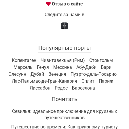
Отзыв о сайте
Следите за нами в
Популярные порты
Копенгаген
Чивитавеккья (Рим)
Стокгольм
Марсель
Генуя
Мессина
Абу-Даби
Бари
Олесунн
Дубай
Венеция
Пуэрто-дель-Росарио
Лас-Пальмас-де-Гран-Канария
Сплит
Париж
Лиссабон
Родос
Барселона
Почитать
Севилья: идеальное приключение для круизных
путешественников
Путешествие во времени: Как круизному туристу