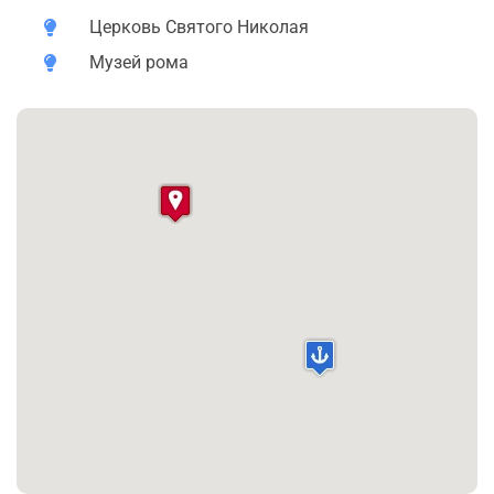
дешевле Дании.
Церковь Святого Николая
Фленсбург - старинный портовый город с красивой
Музей рома
архитектурой и является родина немецкого рома. С 18
века здесь находилось множество мануфактур,
производящих этот крепкий напиток. Сырьё для него
привозили из датских колоний на Виргинских
островах.
Ром принёс Фленсбургу богатство и известность. Его и
сегодня производят в городе, но уже не в таком
количестве, как раньше. Тем не менее напиток
продают на каждом углу.
В лавках и музее рома можно продегустировать не
только классический ром, но и ванильный, ягодный,
шоколадный. Известен город и своим пивом
Flensburger.
Любопытно, но в 1962 году во Фленсбурге был открыт