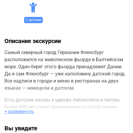
С детьми
Описание экскурсии
Самый северный город Германии Фленсбург
расположился на живописном фьорде в Балтийском
море. Один берег этого фьорда принадлежит Дании.
Да и сам Фленсбург — уже наполовину датский город.
Все надписи в городе и меню в ресторанах на двух
языках — немецком и датском.
Есть датские школы и церкви, библиотеки и театры.
Более 400 лет город принадлежал датской короне.
+ развернуть
Датчане приезжают сюда, как к себе домой:
закупиться, заправить машины, посидеть в
Вы увидите
ресторанах. Это всё же Германия, а она намного