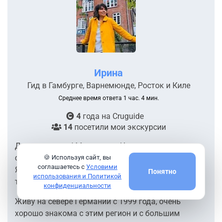
Ирина
Гид в Гамбурге, Варнемюнде, Росток и Киле
Среднее время ответа 1 час. 4 мин.
4
года на
Cruguide
14
посетили мои экскурсии
Друзья, привет! Меня зовут Ирина, я
сертифицированный гид по Северной Германии.
🍪 Используя сайт, вы
соглашаетесь с
Условими
Являюсь членом гамбургского общества гидов и
Понятно
использования и Политикой
туристического общества Гамбурга.
конфиденциальности
Живу на севере Германии с 1999 года, очень
хорошо знакома с этим регион и с большим