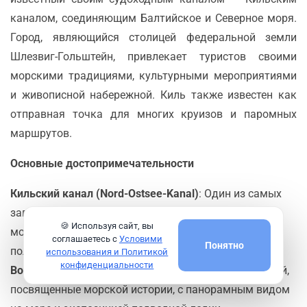
каналом, соединяющим Балтийское и Северное моря.
Город, являющийся столицей федеральной земли
Шлезвиг-Гольштейн, привлекает туристов своими
морскими традициями, культурными мероприятиями
и живописной набережной. Киль также известен как
отправная точка для многих круизов и паромных
маршрутов.
Основные достопримечательности
Кильский канал (Nord-Ostsee-Kanal)
: Один из самых
загруженных судоходных каналов в мире, который
🍪 Используя сайт, вы
можно пересечь на экскурсионном судне или
соглашаетесь с
Условими
Понятно
полюбоваться видом с берега.
использования и Политикой
конфиденциальности
Военно-морской мемориал Лабоэ
: Памятник и музей,
посвященные морской истории, с панорамным видом