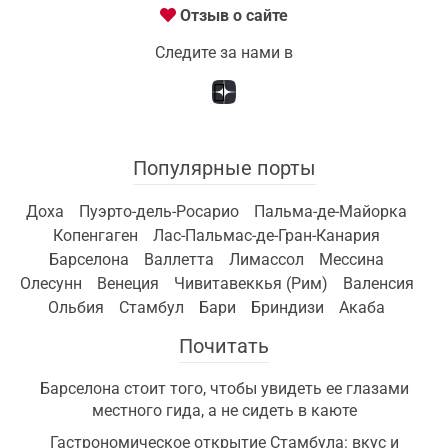
Отзыв о сайте
Следите за нами в
Популярные порты
Доха
Пуэрто-дель-Росарио
Пальма-де-Майорка
Копенгаген
Лас-Пальмас-де-Гран-Канария
Барселона
Валлетта
Лимассол
Мессина
Олесунн
Венеция
Чивитавеккья (Рим)
Валенсия
Ольбия
Стамбул
Бари
Бриндизи
Акаба
Почитать
Барселона стоит того, чтобы увидеть ее глазами
местного гида, а не сидеть в каюте
Гастрономическое открытие Стамбула: вкус и