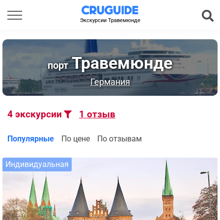
Экскурсии Травемюнде
Травемюнде
порт
Германия
4
экскурсии
1
отзыв
Популярные
По цене
По отзывам
Индивидуальная