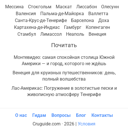
Мессина
Стокгольм
Маскат
Лиссабон
Олесунн
Валенсия
Пальма-де-Майорка
Валлетта
Санта-Крус-де-Тенерифе
Барселона
Доха
Картахена-де-Индиас
Гамбург
Копенгаген
Стамбул
Лимассол
Неаполь
Венеция
Почитать
Монтевидео: самая спокойная столица Южной
Америки — и город, которого не ждёшь
Венеция для круизных путешественников: день,
полный волшебства
Лас-Америкас: Погружение в золотистые пески и
живописную атмосферу Тенерифе
О нас
Гидам
Вопросы
Блог
Контакты
Cruguide.com · 2026 |
Условия