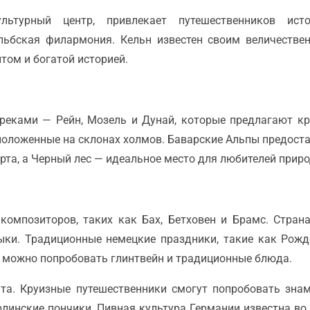
льтурный центр, привлекает путешественников ист
льбская филармония. Кельн известен своим величеств
ом и богатой историей.
реками — Рейн, Мозель и Дунай, которые предлагают к
положенные на склонах холмов. Баварские Альпы предост
та, а Черный лес — идеальное место для любителей приро
омпозиторов, таких как Бах, Бетховен и Брамс. Страна
ыки. Традиционные немецкие праздники, такие как Рожд
 можно попробовать глинтвейн и традиционные блюда.
та. Круизные путешественники смогут попробовать зна
линские пончики. Пивная культура Германии известна во в