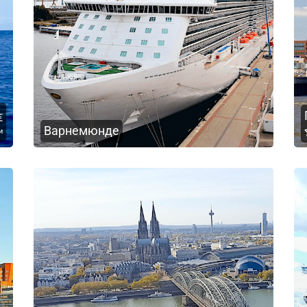
€
Варнемюнде
и