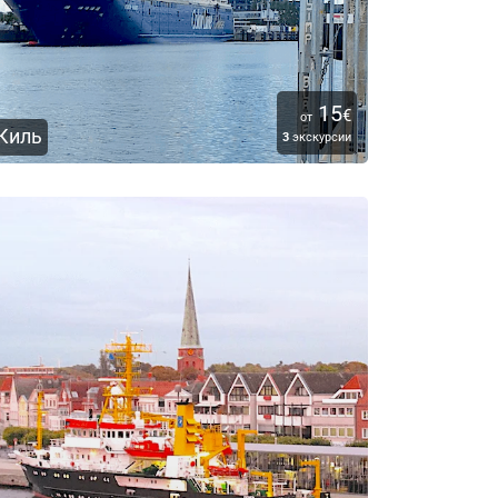
15
€
от
Киль
3
экскурсии