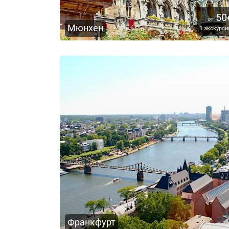
50
от
Мюнхен
1
экскурси
Франкфурт