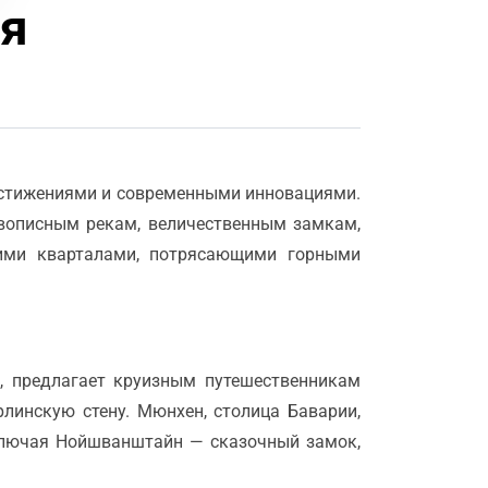
я
остижениями и современными инновациями.
вописным рекам, величественным замкам,
кими кварталами, потрясающими горными
, предлагает круизным путешественникам
линскую стену. Мюнхен, столица Баварии,
ключая Нойшванштайн — сказочный замок,