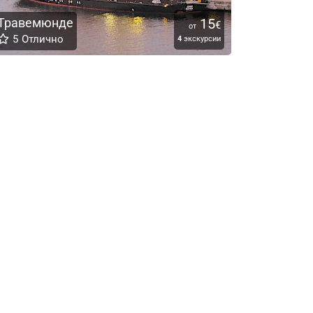
Травемюнде
15
€
от
5
Отлично
4
экскурсии