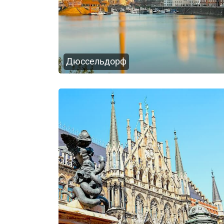
Дюссельдорф