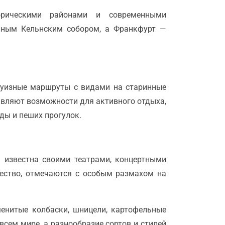
орическими районами и современными
енным Кельнским собором, а Франкфурт —
руизные маршруты с видами на старинные
авляют возможности для активного отдыха,
ды и пеших прогулок.
 известна своими театрами, концертными
ество, отмечаются с особым размахом на
менитые колбаски, шницели, картофельные
сем мире, а разнообразие сортов и стилей