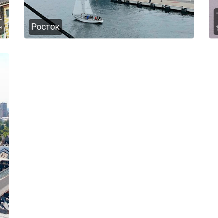
€
Росток
я