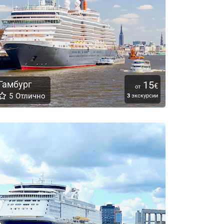
Гамбург
15
€
от
5
Отлично
3
экскурсии