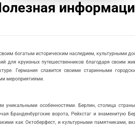
Полезная информаци
я своим богатым историческим наследием, культурными д
ний для круизных путешественников благодаря своим жи
ктуре. Германия славится своими старинными городс
ми мероприятиями.
и уникальными особенностями. Берлин, столица страны
чая Бранденбургские ворота, Рейхстаг и знаменитую Бер
такими как Октоберфест, и культурными памятниками, в