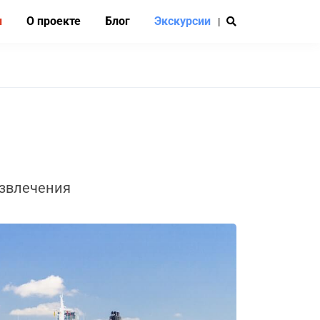
и
О проекте
Блог
Экскурсии
|
азвлечения