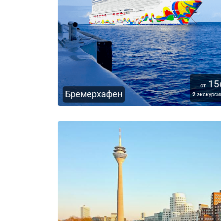
15
от
Бремерхафен
2
экскурси