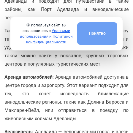
Аделаиды и подходят для путешествий в такие
районы, как Порт Аделаида и винодельческие
регионы.
🍪 Используя сайт, вы
Такси и сервисы такси
: Такси и сервисы по вызову
соглашаетесь с
Условими
Понятно
использования и Политикой
такси, такие как Uber и Ola, широко распространены и
конфиденциальности
удобны для поездок по городу и в аэропорт. Стоянки
такси можно найти у вокзалов, крупных торговых
центров и популярных туристических мест.
Аренда автомобилей
: Аренда автомобилей доступна в
центре города и аэропорту. Этот вариант подходит для
тех, кто хочет исследовать близлежащие
винодельческие регионы, такие как Долина Баросса и
Макларен-Вейл, или отправиться в поездку по
живописным холмам Аделаиды.
Велосипеды
: Аделаида — велосипедный город, и здесь