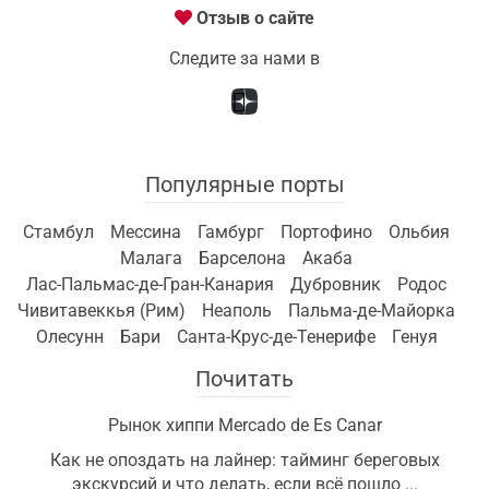
Отзыв о сайте
Следите за нами в
Популярные порты
Стамбул
Мессина
Гамбург
Портофино
Ольбия
Малага
Барселона
Акаба
Лас-Пальмас-де-Гран-Канария
Дубровник
Родос
Чивитавеккья (Рим)
Неаполь
Пальма-де-Майорка
Олесунн
Бари
Санта-Крус-де-Тенерифе
Генуя
Почитать
Рынок хиппи Mercado de Es Canar
Как не опоздать на лайнер: тайминг береговых
экскурсий и что делать, если всё пошло ...