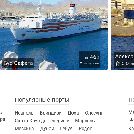
6
Александрия
25
$
$
от
5
Отлично
ии
7
экскурсий
Популярные порты
П
Ма
х
Неаполь
Бриндизи
Доха
Олесунн
кр
ира
Санта-Крус-де-Тенерифе
Марсель
Мессина
Дубай
Генуя
Родос
Ка