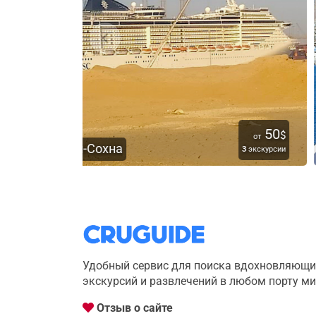
50
4
$
от
от
Бур-Сафага
3
экскурсии
2
экскурс
Удобный сервис для поиска вдохновляющи
экскурсий и развлечений в любом порту м
Отзыв о сайте