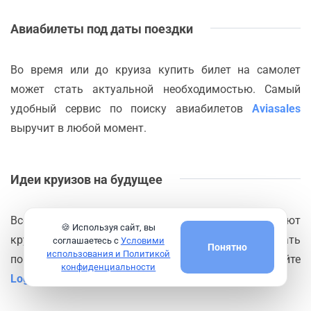
Авиабилеты под даты поездки
Во время или до круиза купить билет на самолет
может стать актуальной необходимостью. Самый
удобный сервис по поиску авиабилетов
Aviasales
выручит в любой момент.
Идеи круизов на будущее
Всегда можно проверить какие маршруты предлагают
🍪 Используя сайт, вы
круизные компании из порта
Кальяри
или сделать
соглашаетесь с
Условими
Понятно
использования и Политикой
поиск круизов по нужным критериям на сайте
конфиденциальности
Logitravel