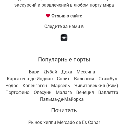
экскурсий и развлечений в любом порту мира
Отзыв о сайте
Следите за нами в
Популярные порты
Бари
Дубай
Доха
Мессина
Картахена-де-Индиас
Сплит
Валенсия
Стамбул
Родос
Копенгаген
Марсель
Чивитавеккья (Рим)
Портофино
Олесунн
Малага
Венеция
Валлетта
Пальма-де-Майорка
Почитать
Рынок хиппи Mercado de Es Canar