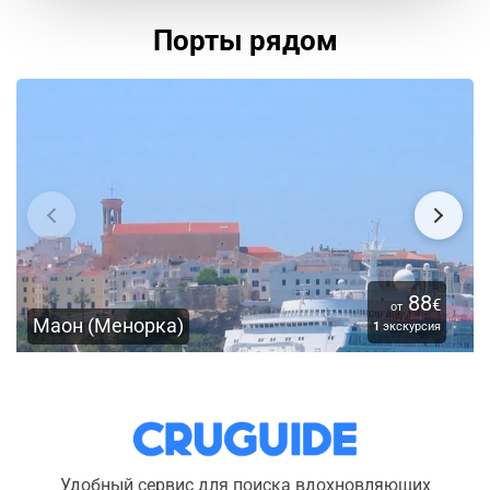
Порты рядом
88
€
от
Маон (Менорка)
1
экскурсия
Удобный сервис для поиска вдохновляющих