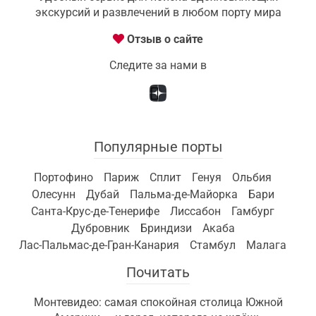
экскурсий и развлечений в любом порту мира
Отзыв о сайте
Следите за нами в
Популярные порты
Портофино
Париж
Сплит
Генуя
Ольбия
Олесунн
Дубай
Пальма-де-Майорка
Бари
Санта-Крус-де-Тенерифе
Лиссабон
Гамбург
Дубровник
Бриндизи
Акаба
Лас-Пальмас-де-Гран-Канария
Стамбул
Малага
Почитать
Монтевидео: самая спокойная столица Южной