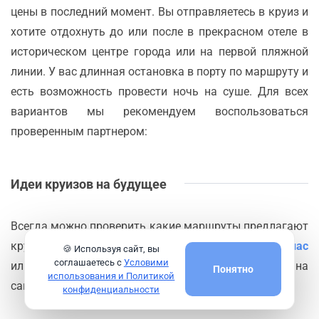
цены в последний момент. Вы отправляетесь в круиз и
хотите отдохнуть до или после в прекрасном отеле в
историческом центре города или на первой пляжной
линии. У вас длинная остановка в порту по маршруту и
есть возможность провести ночь на суше. Для всех
вариантов мы рекомендуем воспользоваться
проверенным партнером:
Идеи круизов на будущее
Всегда можно проверить какие маршруты предлагают
круизные компании из порта
Картахена-де-Индиас
🍪 Используя сайт, вы
соглашаетесь с
Условими
или сделать поиск круизов по нужным критериям на
Понятно
использования и Политикой
сайте
Logitravel
конфиденциальности