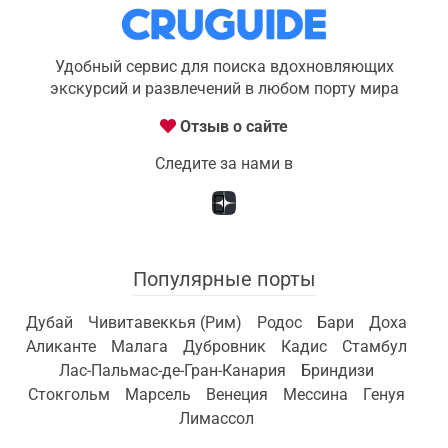
Удобный сервис для поиска вдохновляющих
экскурсий и развлечений в любом порту мира
Отзыв о сайте
Следите за нами в
Популярные порты
Дубай
Чивитавеккья (Рим)
Родос
Бари
Доха
Аликанте
Малага
Дубровник
Кадис
Стамбул
Лас-Пальмас-де-Гран-Канария
Бриндизи
Стокгольм
Марсель
Венеция
Мессина
Генуя
Лимассол