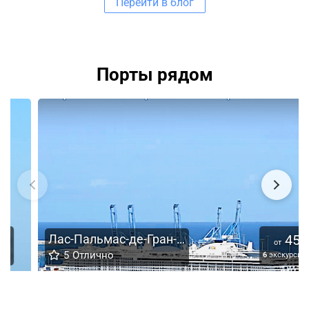
Перейти в блог
Порты рядом
Лас-Пальмас-де-Гран-Канария
45
€
от
5
Отлично
6
экскурсий