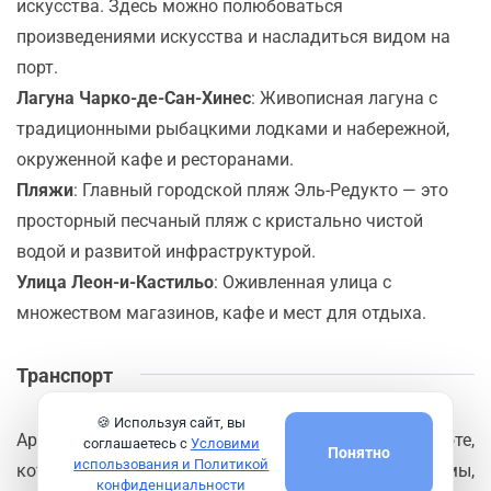
искусства. Здесь можно полюбоваться
произведениями искусства и насладиться видом на
порт.
Лагуна Чарко-де-Сан-Хинес
: Живописная лагуна с
традиционными рыбацкими лодками и набережной,
окруженной кафе и ресторанами.
Пляжи
: Главный городской пляж Эль-Редуктo — это
просторный песчаный пляж с кристально чистой
водой и развитой инфраструктурой.
Улица Леон-и-Кастильо
: Оживленная улица с
множеством магазинов, кафе и мест для отдыха.
Транспорт
🍪 Используя сайт, вы
Арресифе является важным портом Лансароте,
соглашаетесь с
Условими
Понятно
использования и Политикой
который принимает круизные суда и паромы,
конфиденциальности