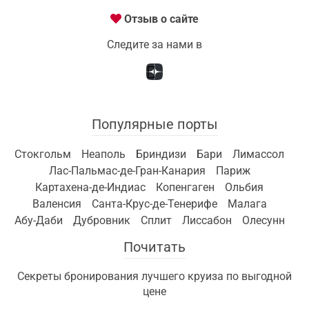
Отзыв о сайте
Следите за нами в
Популярные порты
Стокгольм
Неаполь
Бриндизи
Бари
Лимассол
Лас-Пальмас-де-Гран-Канария
Париж
Картахена-де-Индиас
Копенгаген
Ольбия
Валенсия
Санта-Крус-де-Тенерифе
Малага
Абу-Даби
Дубровник
Сплит
Лиссабон
Олесунн
Почитать
Секреты бронирования лучшего круиза по выгодной
цене