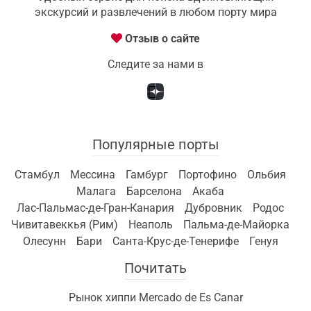
экскурсий и развлечений в любом порту мира
Отзыв о сайте
Следите за нами в
Популярные порты
Стамбул
Мессина
Гамбург
Портофино
Ольбия
Малага
Барселона
Акаба
Лас-Пальмас-де-Гран-Канария
Дубровник
Родос
Чивитавеккья (Рим)
Неаполь
Пальма-де-Майорка
Олесунн
Бари
Санта-Крус-де-Тенерифе
Генуя
Почитать
Рынок хиппи Mercado de Es Canar