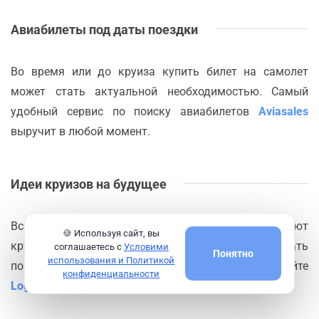
Авиабилеты под даты поездки
Во время или до круиза купить билет на самолет
может стать актуальной необходимостью. Самый
удобный сервис по поиску авиабилетов
Aviasales
выручит в любой момент.
Идеи круизов на будущее
Всегда можно проверить какие маршруты предлагают
🍪 Используя сайт, вы
круизные компании из порта
Салоники
или сделать
соглашаетесь с
Условими
Понятно
использования и Политикой
поиск круизов по нужным критериям на сайте
конфиденциальности
Logitravel