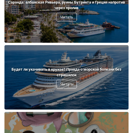
Саранда: албанская Ривьера, руины Бутринта и Греция напротив
через пролив
Читать
Будет ли укачивать в круизе? Правда о морской болезни без
страшилок
Читать