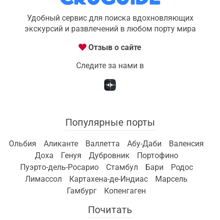
Удобный сервис для поиска вдохновляющих
экскурсий и развлечений в любом порту мира
Отзыв о сайте
Следите за нами в
Популярные порты
Ольбия
Аликанте
Валлетта
Абу-Даби
Валенсия
Доха
Генуя
Дубровник
Портофино
Пуэрто-дель-Росарио
Стамбул
Бари
Родос
Лимассол
Картахена-де-Индиас
Марсель
Гамбург
Копенгаген
Почитать