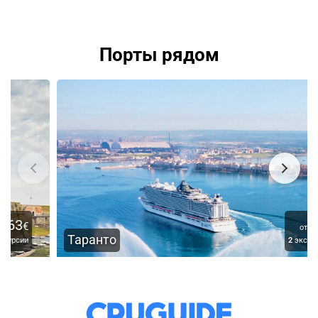
Порты рядом
45
€
от
Таранто
2
экскурсии