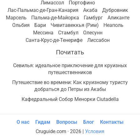
Лимассол
Портофино
Лас-Пальмас-де-Гран-Канария
Акаба
Дубровник
Марсель
Пальма-де-Майорка
Гамбург
Аликанте
Ольбия
Бари
Чивитавеккья (Рим)
Неаполь
Мессина
Стамбул
Олесунн
Санта-Крус-де-Тенерифе
Лиссабон
Почитать
Севилья: идеальное приключение для круизных
путешественников
Путешествие во времени: Как круизному туристу
добраться до Петры из Акабы
Кафедральный Собор Менорки Ciutadella
О нас
Гидам
Вопросы
Блог
Контакты
Cruguide.com · 2026 |
Условия